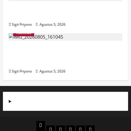
Aklamasi, Jumantoro Terpilih Jadi Ketua
DPC Projo Jember
Sigit Priyono
Agustus 5, 2026
Hotnews
Datang Sendirian, Waka Ombudsman
Jelaskan Maksud Kedatangannya ke
Jember
Sigit Priyono
Agustus 5, 2026
Beranda
Politik
Otomotif
Ekonomi
Sosial
tentang