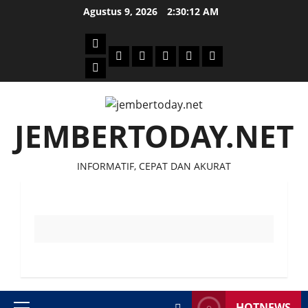
Skip
Agustus 9, 2026
2:30:12 AM
to
content
Beranda
Politik
Otomotif
Ekonomi
Sosial
tentang
News
Budaya
jember
today
JEMBERTODAY.NET
INFORMATIF, CEPAT DAN AKURAT
HOTNEWS