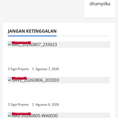
ditampilkan.
JANGAN KETINGGALAN
Hotnews
Bakesbangol Jember Luncurkan Aplikasi
Layanan Cinta Riset
Sigit Priyono
Agustus 7, 2026
NEWS
Latihan Bersama ASN, DPC GWI Jember
Ikut Meriahkan Tajemtra 2026
Sigit Priyono
Agustus 6, 2026
Hotnews