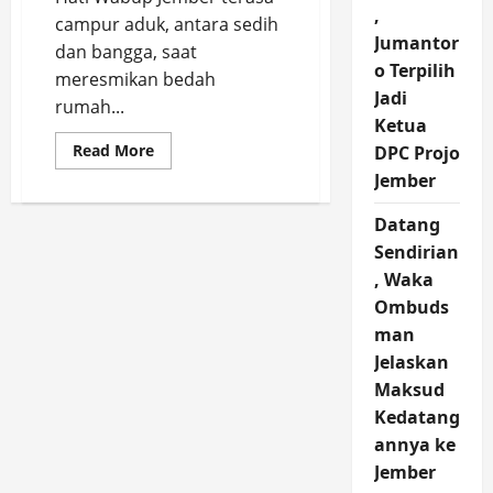
,
campur aduk, antara sedih
Jumantor
dan bangga, saat
o Terpilih
meresmikan bedah
Jadi
rumah...
Ketua
Read
Read More
DPC Projo
more
Jember
about
Hati
Wabup
Datang
Jember
Campur
Sendirian
Aduk
saat
, Waka
Lihat
Bedah
Ombuds
Rumah
man
Nurul
Hayat
Jelaskan
Maksud
Kedatang
annya ke
Jember