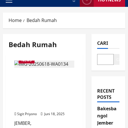
Primary
Menu
Home
Bedah Rumah
Bedah Rumah
CARI
Cari
NEWS
Kwarda Gerakan
Pramuka Jatim Bedah
Rumah Mbah Sari di
RECENT
Dusun Botosari Desa
POSTS
Dukuhmencek
Kecamatan Sukorambi
Bakesba
Sigit Priyono
Juni 18, 2025
ngol
Jember
JEMBER,