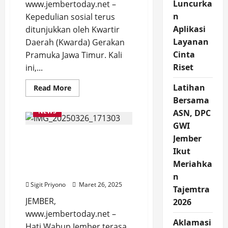
Luncurka
www.jembertoday.net –
n
Kepedulian sosial terus
Aplikasi
ditunjukkan oleh Kwartir
Layanan
Daerah (Kwarda) Gerakan
Cinta
Pramuka Jawa Timur. Kali
Riset
ini,...
Latihan
Read
Read More
more
Bersama
about
Kwarda
NEWS
ASN, DPC
Gerakan
Pramuka
GWI
Jatim
Hati Wabup Jember
Bedah
Jember
Rumah
Campur Aduk saat Lihat
Ikut
Mbah
Sari
Bedah Rumah Nurul
Meriahka
di
Hayat
Dusun
n
Botosari
Sigit Priyono
Maret 26, 2025
Desa
Tajemtra
Dukuhmencek
JEMBER,
Kecamatan
2026
Sukorambi
www.jembertoday.net –
Aklamasi
Hati Wabup Jember terasa