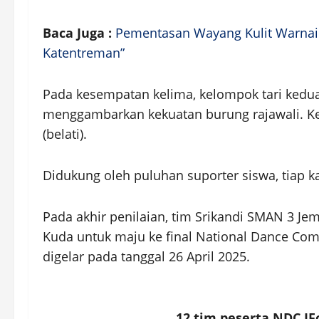
Baca Juga :
Pementasan Wayang Kulit Warnai
Katentreman”
Pada kesempatan kelima, kelompok tari kedu
menggambarkan kekuatan burung rajawali. Ke
(belati).
Didukung oleh puluhan suporter siswa, tiap ka
Pada akhir penilaian, tim Srikandi SMAN 3 Je
Kuda untuk maju ke final National Dance Compet
digelar pada tanggal 26 April 2025.
12 tim peserta NDC IFo