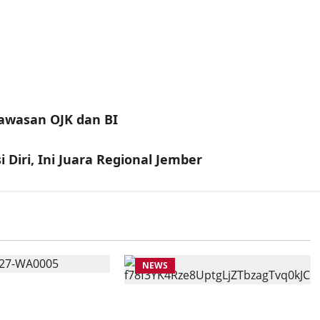
awasan OJK dan BI
 Diri, Ini Juara Regional Jember
NEWS
AT BANTUAN
Anggota Komisi VII DPR RI
ASISWA KKN