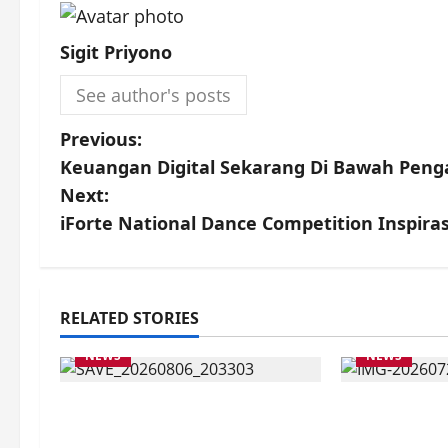
Sigit Priyono
See author's posts
P
Previous:
Keuangan Digital Sekarang Di Bawah Peng
o
Next:
s
iForte National Dance Competition Inspirasi
t
n
RELATED STORIES
a
NEWS
NEWS
v
Latihan Bersama ASN, DPC
DATA AKUR
i
GWI Jember Ikut Meriahkan
TEPAT, MAH