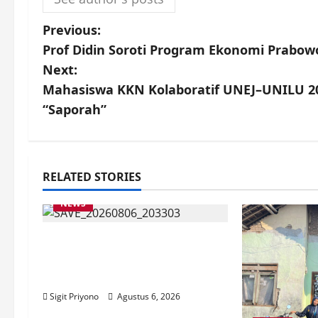
P
Previous:
Prof Didin Soroti Program Ekonomi Prabowo
o
Next:
s
Mahasiswa KKN Kolaboratif UNEJ–UNILU 2
“Saporah”
t
n
a
RELATED STORIES
NEWS
v
i
Latihan Bersama ASN, DPC
GWI Jember Ikut Meriahkan
g
Tajemtra 2026
a
Sigit Priyono
Agustus 6, 2026