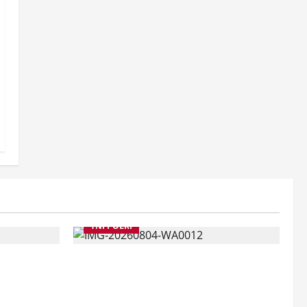
TNI POLRI
a
Suasana Baru Polres Jember di
Maksud
Awal Kepemimpinan AKBP
ber
Alaiddin