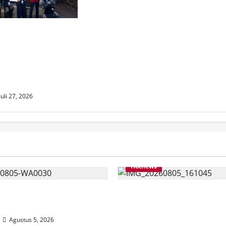
AT BANTUAN
ASISWA KKN
IF Jember
URVEI DESIL 2
NG
Juli 27, 2026
Hotnews
 Jumantoro Terpilih Jadi
Datang Sendirian, Wak
C Projo Jember
Ombudsman Jelaskan 
Kedatangannya ke Jem
Agustus 5, 2026