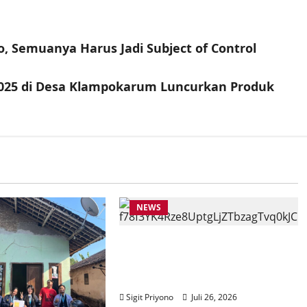
, Semuanya Harus Jadi Subject of Control
025 di Desa Klampokarum Luncurkan Produk
NEWS
Anggota Komisi VII DPR RI
Beri Apresiasi atas
Penyelenggaraan JFC 2026
Sigit Priyono
Juli 26, 2026