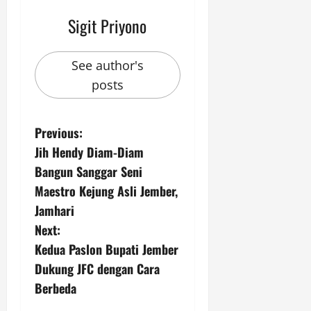
Sigit Priyono
See author's
posts
P
Previous:
Jih Hendy Diam-Diam
o
Bangun Sanggar Seni
s
Maestro Kejung Asli Jember,
Jamhari
t
Next:
n
Kedua Paslon Bupati Jember
Dukung JFC dengan Cara
a
Berbeda