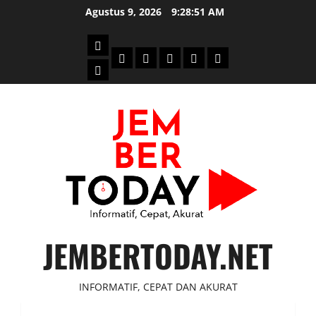
Skip
Agustus 9, 2026
9:28:51 AM
to
content
Beranda
Politik
Otomotif
Ekonomi
Sosial
tentang
News
Budaya
jember
today
JEMBERTODAY.NET
INFORMATIF, CEPAT DAN AKURAT