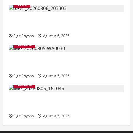
NEWS
Latihan Bersama ASN, DPC GWI Jember Ikut
Meriahkan Tajemtra 2026
Sigit Priyono
Agustus 6, 2026
Hotnews
Aklamasi, Jumantoro Terpilih Jadi Ketua DPC Projo
Jember
Sigit Priyono
Agustus 5, 2026
Hotnews
Datang Sendirian, Waka Ombudsman Jelaskan
Maksud Kedatangannya ke Jember
Sigit Priyono
Agustus 5, 2026