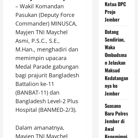
Ketua DPC
– Wakil Komandan
Projo
Pasukan (Deputy Force
Jember
Commander) MINUSCA,
Datang
Mayjen TNI Maychel
Sendirian,
Asmi, P.S.C., S.E.,
Waka
M.Han., menghadiri dan
Ombudsma
memimpin upacara
n Jelaskan
Medal Parade gabungan
Maksud
bagi prajurit Bangladesh
Kedatangan
Battalion ke-11
nya ke
(BANBAT-11) dan
Jember
Bangladesh Level-2 Plus
Suasana
Hospital (BANMED-2/3).
Baru Polres
Jember di
Dalam amanatnya,
Awal
Mayjen TNI Maychel
Kepemimpi