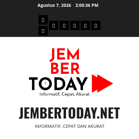
Skip
Agustus 7, 2026
2:00:36 PM
to
content
Beranda
Politik
Otomotif
Ekonomi
Sosial
tentang
News
Budaya
jember
today
JEMBERTODAY.NET
INFORMATIF, CEPAT DAN AKURAT