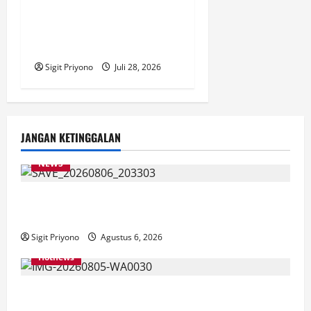
Videografi Personel,
Tingkatkan Kompetisi di Era
Digital
Sigit Priyono
Juli 28, 2026
JANGAN KETINGGALAN
NEWS
Latihan Bersama ASN, DPC GWI Jember Ikut
Meriahkan Tajemtra 2026
Sigit Priyono
Agustus 6, 2026
Hotnews
Aklamasi, Jumantoro Terpilih Jadi Ketua DPC Projo