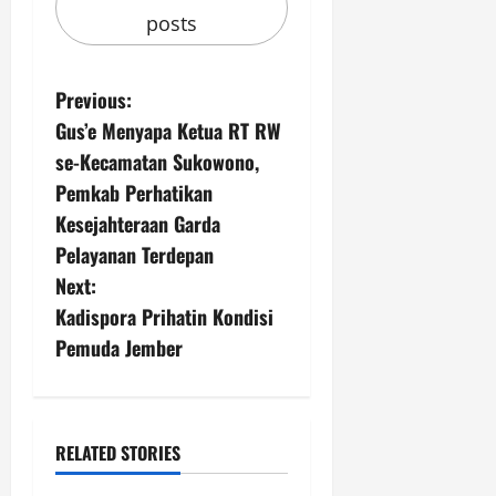
posts
P
Previous:
Gus’e Menyapa Ketua RT RW
o
se-Kecamatan Sukowono,
s
Pemkab Perhatikan
Kesejahteraan Garda
t
Pelayanan Terdepan
n
Next:
Kadispora Prihatin Kondisi
a
Pemuda Jember
v
i
RELATED STORIES
g
TNI POLRI