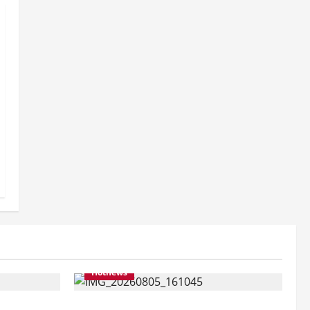
Hotnews
pilih Jadi
Datang Sendirian, Waka