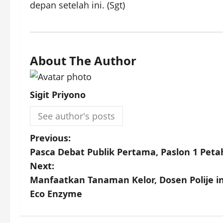
depan setelah ini. (Sgt)
About The Author
Sigit Priyono
See author's posts
P
Previous:
Pasca Debat Publik Pertama, Paslon 1 Pet
o
Next:
s
Manfaatkan Tanaman Kelor, Dosen Polije i
Eco Enzyme
t