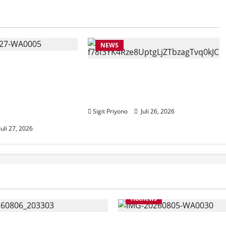
NEWS
AT BANTUAN
Anggota Komisi VII DPR RI
ASISWA KKN
Beri Apresiasi atas
IF Jember
Penyelenggaraan JFC 2026
URVEI DESIL 2
Sigit Priyono
Juli 26, 2026
NG
Juli 27, 2026
Hotnews
Bersama ASN, DPC GWI
Aklamasi, Jumantoro Ter