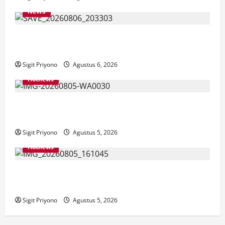
NEWS
Latihan Bersama ASN, DPC GWI Jember Ikut
Meriahkan Tajemtra 2026
Sigit Priyono
Agustus 6, 2026
Hotnews
Aklamasi, Jumantoro Terpilih Jadi Ketua DPC Projo
Jember
Sigit Priyono
Agustus 5, 2026
Hotnews
Datang Sendirian, Waka Ombudsman Jelaskan
Maksud Kedatangannya ke Jember
Sigit Priyono
Agustus 5, 2026