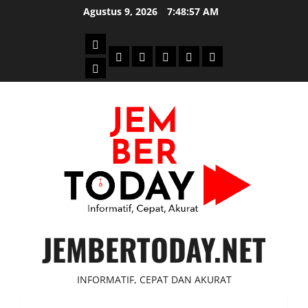
Skip
Agustus 9, 2026
7:48:58 AM
to
content
Beranda
Politik
Otomotif
Ekonomi
Sosial
tentang
News
Budaya
jember
today
JEMBERTODAY.NET
INFORMATIF, CEPAT DAN AKURAT