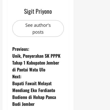
Sigit Priyono
See author's
posts
P
Previous:
Unik, Penyerahan SK PPPK
o
Tahap 1 Kabupaten Jember
s
di Pantai Watu Ulo
Next:
t
Bupati Fawait Melayat
n
Mendiang Eko Ferdianto
Budiono di Hohap Panca
a
Budi Jember