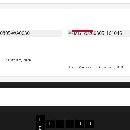
Hotnews
 Jumantoro Terpilih Jadi
Datang Sendirian, Wak
C Projo Jember
Ombudsman Jelaskan 
Kedatangannya ke Jem
Agustus 5, 2026
Sigit Priyono
Agustus 5, 2026
Beranda
Politik
Otomotif
Ekonomi
Sosial
tentang
News