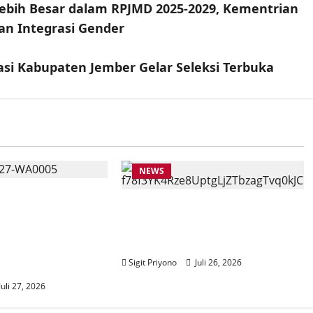
bih Besar dalam RPJMD 2025-2029, Kementrian
n Integrasi Gender
asi Kabupaten Jember Gelar Seleksi Terbuka
NEWS
AT BANTUAN
Anggota Komisi VII DPR RI
ASISWA KKN
Beri Apresiasi atas
IF Jember
Penyelenggaraan JFC 2026
URVEI DESIL 2
Sigit Priyono
Juli 26, 2026
NG
Juli 27, 2026