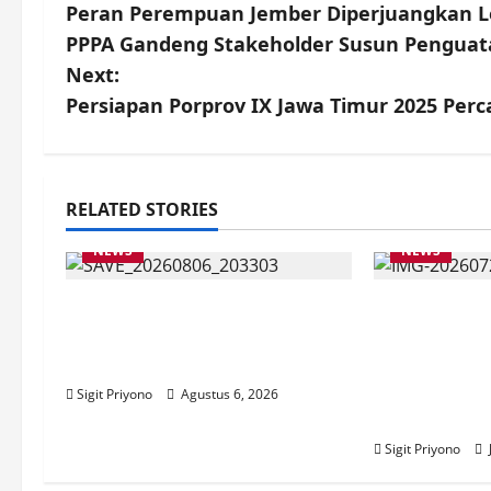
Peran Perempuan Jember Diperjuangkan Le
o
PPPA Gandeng Stakeholder Susun Penguata
s
Next:
Persiapan Porprov IX Jawa Timur 2025 Perc
t
n
a
RELATED STORIES
NEWS
NEWS
v
i
Latihan Bersama ASN, DPC
DATA AKUR
GWI Jember Ikut Meriahkan
TEPAT, MAH
g
Tajemtra 2026
KOLABORAT
DAMPINGI S
a
Sigit Priyono
Agustus 6, 2026
DESA JUBU
t
Sigit Priyono