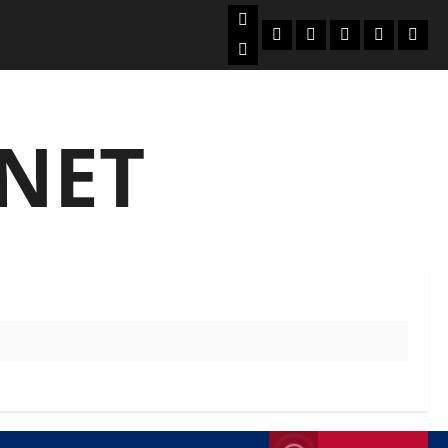
Beranda
Politik
Otomotif
Ekonomi
Sosial
tenta
News
Budaya
jemb
today
NET