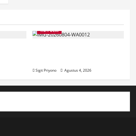
TNI POLRI
a
Suasana Baru Polres Jember di
Maksud
Awal Kepemimpinan AKBP
ber
Alaiddin
Sigit Priyono
Agustus 4, 2026