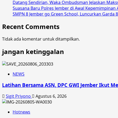
Datang Sendirian, Waka Ombudsman Jelaskan Maks
UNIFIL
Suasana Baru Polres Jember di Awal Kepemimpinan 
ke
SMPN 8 Jember go Green School, Luncurkan Garda 8
Lebanon,
Letkol
Recent Comments
inf
Juni
Tidak ada komentar untuk ditampilkan.
Fitriyan
Beri
jangan ketinggalan
Motivasi
NEWS
Latihan Bersama ASN, DPC GWI Jember Ikut Me
Sigit Priyono
Agustus 6, 2026
Hotnews