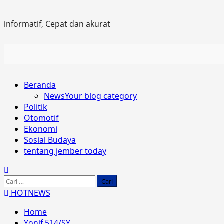
informatif, Cepat dan akurat
Primary
Beranda
Menu
News
Your blog category
Politik
Otomotif
Ekonomi
Sosial Budaya
tentang jember today
Cari
untuk:
HOTNEWS
Home
Yonif 514/SY