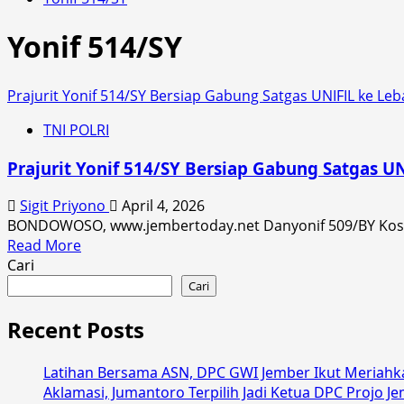
Yonif 514/SY
Prajurit Yonif 514/SY Bersiap Gabung Satgas UNIFIL ke Leban
TNI POLRI
Prajurit Yonif 514/SY Bersiap Gabung Satgas UNI
Sigit Priyono
April 4, 2026
BONDOWOSO, www.jembertoday.net Danyonif 509/BY Kostrad L
Read
Read More
more
Cari
about
Cari
Prajurit
Yonif
Recent Posts
514/SY
Bersiap
Latihan Bersama ASN, DPC GWI Jember Ikut Meriahk
Gabung
Aklamasi, Jumantoro Terpilih Jadi Ketua DPC Projo J
Satgas