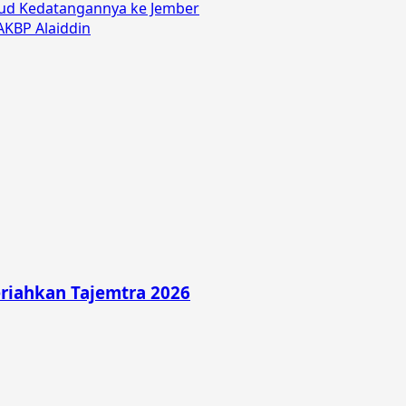
ud Kedatangannya ke Jember
AKBP Alaiddin
riahkan Tajemtra 2026