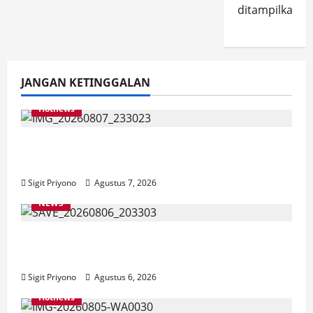
ditampilkan.
JANGAN KETINGGALAN
Hotnews
Bakesbangol Jember Luncurkan Aplikasi
Layanan Cinta Riset
Sigit Priyono
Agustus 7, 2026
NEWS
Latihan Bersama ASN, DPC GWI Jember
Ikut Meriahkan Tajemtra 2026
Sigit Priyono
Agustus 6, 2026
Hotnews