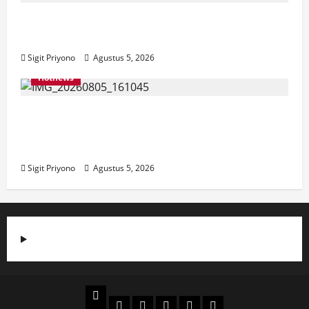
Aklamasi, Jumantoro Terpilih Jadi Ketua
DPC Projo Jember
Sigit Priyono
Agustus 5, 2026
Hotnews
Datang Sendirian, Waka Ombudsman
Jelaskan Maksud Kedatangannya ke
Jember
Sigit Priyono
Agustus 5, 2026
Beranda
Politik
Otomotif
Ekonomi
Sosial
tentang