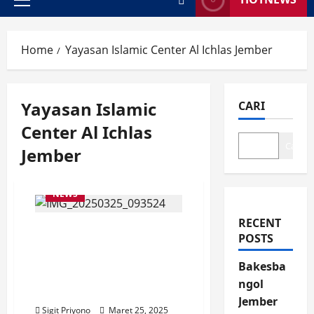
Primary
Menu
Home
Yayasan Islamic Center Al Ichlas Jember
Yayasan Islamic
CARI
Center Al Ichlas
Cari
Jember
NEWS
RECENT
Wabup Djoko Hadir di
POSTS
Program Sembako Murah
untuk Duafa, Lokasi di
Bakesba
SDIT Harapan Umat
ngol
Jember
Jember
Sigit Priyono
Maret 25, 2025