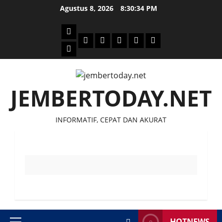
Skip
Agustus 8, 2026
8:30:34 PM
to
content
Beranda
Politik
Otomotif
Ekonomi
Sosial
tentang
News
Budaya
jember
today
JEMBERTODAY.NET
INFORMATIF, CEPAT DAN AKURAT
HOTNEWS