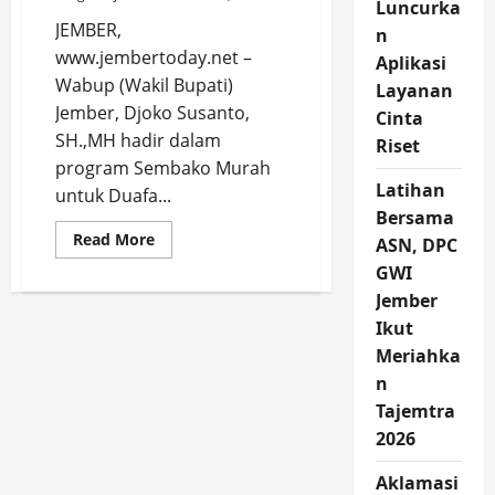
Luncurka
JEMBER,
n
www.jembertoday.net –
Aplikasi
Wabup (Wakil Bupati)
Layanan
Jember, Djoko Susanto,
Cinta
SH.,MH hadir dalam
Riset
program Sembako Murah
Latihan
untuk Duafa...
Bersama
Read
Read More
ASN, DPC
more
about
GWI
Wabup
Jember
Djoko
Hadir
Ikut
di
Program
Meriahka
Sembako
Murah
n
untuk
Duafa,
Tajemtra
Lokasi
2026
di
SDIT
Harapan
Aklamasi
Umat