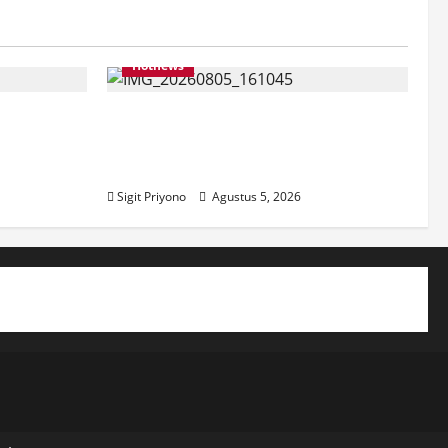
Hotnews
pilih Jadi
Datang Sendirian, Waka
r
Ombudsman Jelaskan Maksud
Kedatangannya ke Jember
Sigit Priyono
Agustus 5, 2026