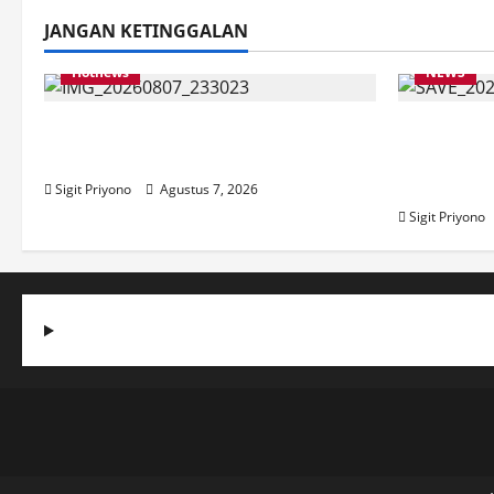
JANGAN KETINGGALAN
Hotnews
NEWS
Bakesbangol Jember Luncurkan
Latihan 
Aplikasi Layanan Cinta Riset
Jember I
2026
Sigit Priyono
Agustus 7, 2026
Sigit Priyono