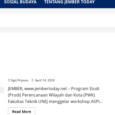
SOSIAL BUDAYA
TENTANG JEMBER TODAY
Prodi PWK Fakultas Teknik UNEJ Gelar Workshop
ASPI, Hari Ketiga Wisata ke Watu Ulo dan Papuma
Sigit Priyono
April 14, 2026
JEMBER, www.jembertoday.net – Program Studi
(Prodi) Perencanaan Wilayah dan Kota (PWK)
Fakultas Teknik UNEJ menggelar workshop ASPI...
Read
Read More
more