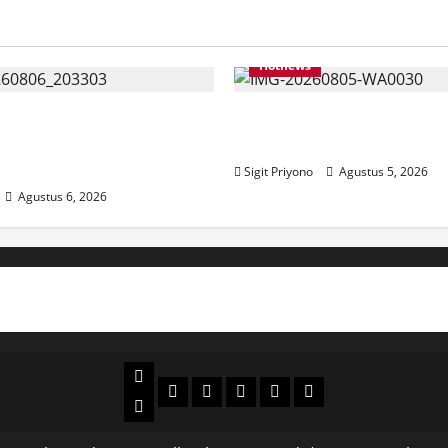
Hotnews
Bersama ASN, DPC GWI
Aklamasi, Jumantoro Ter
kut Meriahkan Tajemtra
Ketua DPC Projo Jembe
Sigit Priyono
Agustus 5, 2026
Agustus 6, 2026
Beranda
Politik
Otomotif
Ekonomi
Sosial
tentang
News
Budaya
jember