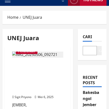
Primary
Menu
Home
UNEJ Juara
UNEJ Juara
CARI
Cari
Pendidikan
UNEJ Cetak Calon
Perawat Khusus
Perawatan Jantung
RECENT
Koroner, Raih Juara 2
POSTS
Nasional Nursing
Scientific Competition
Bakesba
Sigit Priyono
Mei 6, 2025
ngol
Jember
JEMBER,