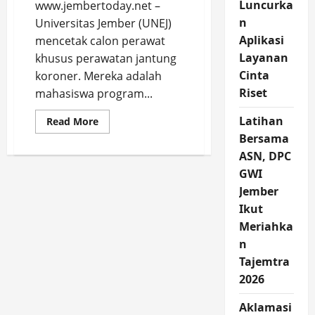
Luncurka
www.jembertoday.net –
n
Universitas Jember (UNEJ)
Aplikasi
mencetak calon perawat
Layanan
khusus perawatan jantung
Cinta
koroner. Mereka adalah
Riset
mahasiswa program...
Latihan
Read
Read More
more
Bersama
about
UNEJ
ASN, DPC
Cetak
Calon
GWI
Perawat
Khusus
Jember
Perawatan
Ikut
Jantung
Koroner,
Meriahka
Raih
Juara
n
2
Nasional
Tajemtra
Nursing
Scientific
2026
Competition
Aklamasi