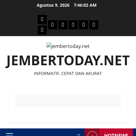
Skip
Agustus 9, 2026
7:46:02 AM
to
content
Beranda
Politik
Otomotif
Ekonomi
Sosial
tentang
News
Budaya
jember
today
JEMBERTODAY.NET
INFORMATIF, CEPAT DAN AKURAT
HOTNEWS