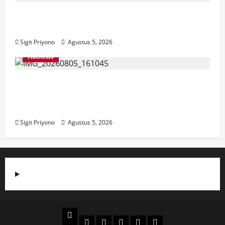
Aklamasi, Jumantoro Terpilih Jadi Ketua
DPC Projo Jember
Sigit Priyono
Agustus 5, 2026
Hotnews
Datang Sendirian, Waka Ombudsman
Jelaskan Maksud Kedatangannya ke
Jember
Sigit Priyono
Agustus 5, 2026
Beranda
Politik
Otomotif
Ekonomi
Sosial
tentang