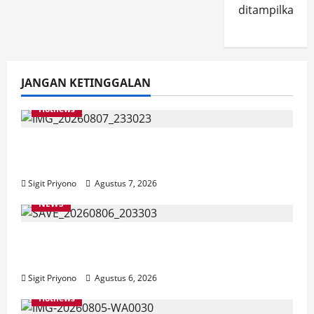
ditampilkan.
JANGAN KETINGGALAN
Hotnews
Bakesbangol Jember Luncurkan Aplikasi
Layanan Cinta Riset
Sigit Priyono
Agustus 7, 2026
NEWS
Latihan Bersama ASN, DPC GWI Jember
Ikut Meriahkan Tajemtra 2026
Sigit Priyono
Agustus 6, 2026
Hotnews