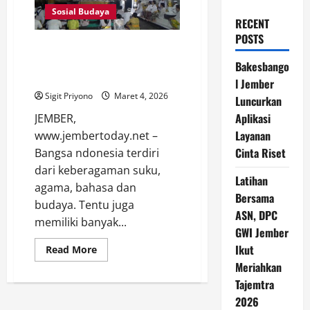
Sosial Budaya
RECENT
POSTS
Di Pura Wira Satya Dharma Yonif
509/BY Kostrad Umat Hindu
Bakesbango
Jember Rayakan Piodalan
l Jember
Sigit Priyono
Maret 4, 2026
Luncurkan
Aplikasi
JEMBER,
Layanan
www.jembertoday.net –
Cinta Riset
Bangsa ndonesia terdiri
dari keberagaman suku,
Latihan
agama, bahasa dan
Bersama
budaya. Tentu juga
ASN, DPC
memiliki banyak...
GWI Jember
Ikut
Read
Read More
more
Meriahkan
about
Di
Tajemtra
Pura
Wira
2026
Satya