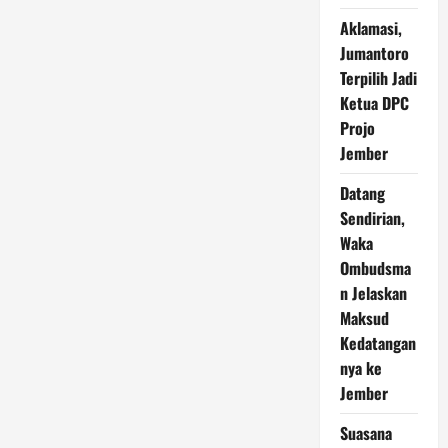
Dharma
Yonif
Aklamasi,
509/BY
Jumantoro
Kostrad
Umat
Terpilih Jadi
Hindu
Jember
Ketua DPC
Rayakan
Piodalan
Projo
Jember
Datang
Sendirian,
Waka
Ombudsma
n Jelaskan
Maksud
Kedatangan
nya ke
Jember
Suasana