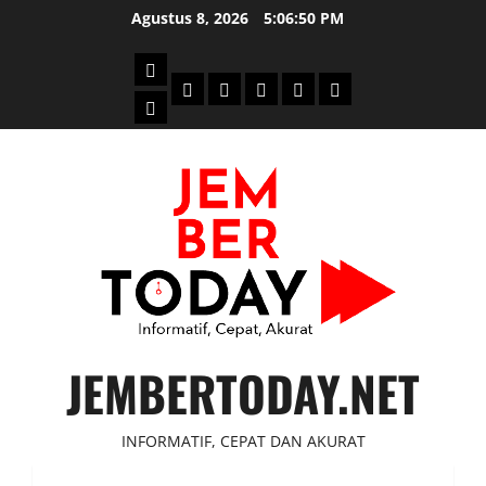
Skip
Agustus 8, 2026
5:06:50 PM
to
content
Beranda
Politik
Otomotif
Ekonomi
Sosial
tentang
News
Budaya
jember
today
JEMBERTODAY.NET
INFORMATIF, CEPAT DAN AKURAT