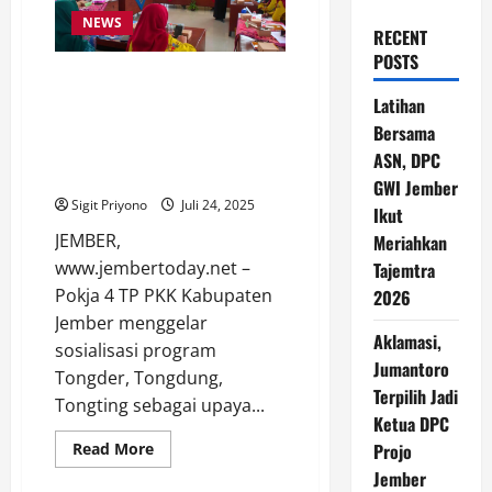
NEWS
RECENT
POSTS
Strategi Tongder, Tongdung,
Tongting untuk Percepatan
Latihan
Penurunan AKI, AKB dan
Bersama
Stunting Dikenalkan di
ASN, DPC
Sukorambi
GWI Jember
Sigit Priyono
Juli 24, 2025
Ikut
JEMBER,
Meriahkan
www.jembertoday.net –
Tajemtra
Pokja 4 TP PKK Kabupaten
2026
Jember menggelar
Aklamasi,
sosialisasi program
Jumantoro
Tongder, Tongdung,
Terpilih Jadi
Tongting sebagai upaya...
Ketua DPC
Read
Read More
Projo
more
Jember
about