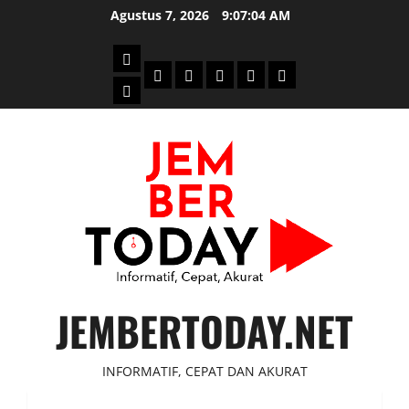
Skip
Agustus 7, 2026
9:07:05 AM
to
content
Beranda
Politik
Otomotif
Ekonomi
Sosial
tentang
News
Budaya
jember
today
JEMBERTODAY.NET
INFORMATIF, CEPAT DAN AKURAT