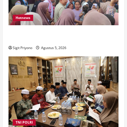
Hotnews
Datang Sendirian, Waka Ombudsman Jelaskan
Maksud Kedatangannya ke Jember
Sigit Priyono
Agustus 5, 2026
TNI POLRI