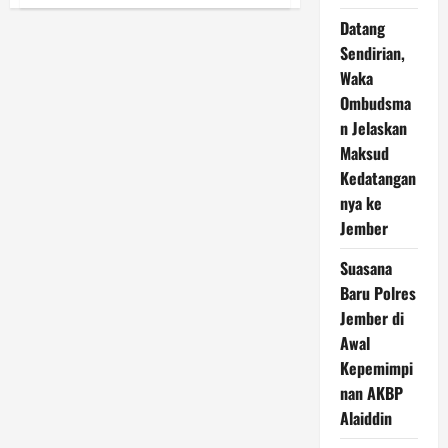
Strategi
Tongder,
Datang
Tongdung,
Tongting
Sendirian,
untuk
Percepatan
Waka
Penurunan
AKI,
Ombudsma
AKB
n Jelaskan
dan
Stunting
Maksud
Dikenalkan
di
Kedatangan
Sukorambi
nya ke
Jember
Suasana
Baru Polres
Jember di
Awal
Kepemimpi
nan AKBP
Alaiddin