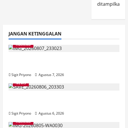
ditampilkan.
JANGAN KETINGGALAN
Hotnews
Bakesbangol Jember Luncurkan Aplikasi
Layanan Cinta Riset
Sigit Priyono
Agustus 7, 2026
NEWS
Latihan Bersama ASN, DPC GWI Jember
Ikut Meriahkan Tajemtra 2026
Sigit Priyono
Agustus 6, 2026
Hotnews