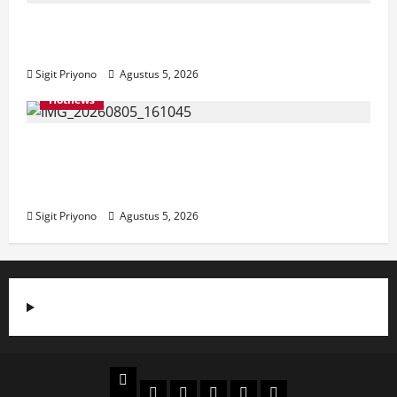
Aklamasi, Jumantoro Terpilih Jadi Ketua
DPC Projo Jember
Sigit Priyono
Agustus 5, 2026
Hotnews
Datang Sendirian, Waka Ombudsman
Jelaskan Maksud Kedatangannya ke
Jember
Sigit Priyono
Agustus 5, 2026
Beranda
Politik
Otomotif
Ekonomi
Sosial
tentang