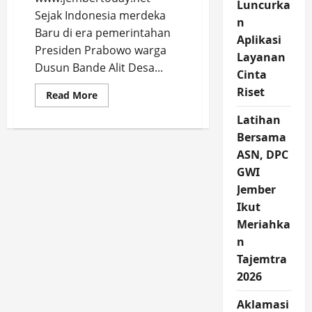
Luncurka
Sejak Indonesia merdeka
n
Baru di era pemerintahan
Aplikasi
Presiden Prabowo warga
Layanan
Dusun Bande Alit Desa...
Cinta
Riset
Read
Read More
more
about
Latihan
Sejak
Indonesia
Bersama
Merdeka
Baru
ASN, DPC
Era
GWI
Presiden
Prabowo
Jember
Dusun
Bande
Ikut
Alit
Nikmati
Meriahka
Listrik
n
Tajemtra
2026
Aklamasi