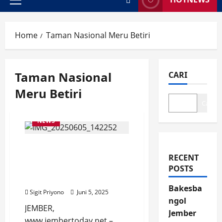
Primary
Menu
Home
Taman Nasional Meru Betiri
Taman Nasional
CARI
Meru Betiri
Cari
NEWS
Sejak Indonesia Merdeka
Baru Era Presiden
RECENT
Prabowo Dusun Bande
POSTS
Alit Nikmati Listrik
Bakesba
Sigit Priyono
Juni 5, 2025
ngol
JEMBER,
Jember
www.jembertoday.net –