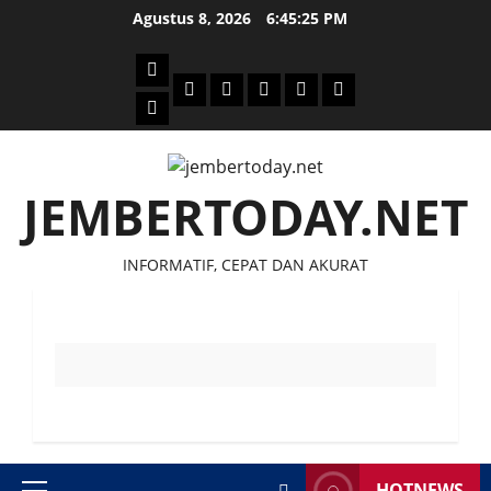
Skip
Agustus 8, 2026
6:45:25 PM
to
content
Beranda
Politik
Otomotif
Ekonomi
Sosial
tentang
News
Budaya
jember
today
JEMBERTODAY.NET
INFORMATIF, CEPAT DAN AKURAT
HOTNEWS