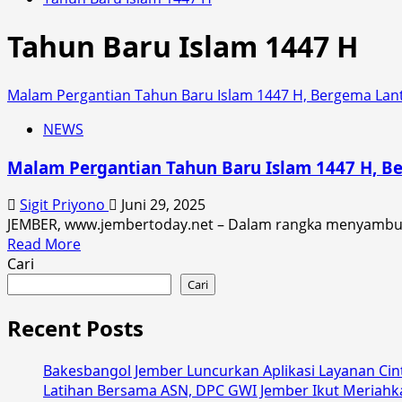
Tahun Baru Islam 1447 H
Malam Pergantian Tahun Baru Islam 1447 H, Bergema Lan
NEWS
Malam Pergantian Tahun Baru Islam 1447 H, 
Sigit Priyono
Juni 29, 2025
JEMBER, www.jembertoday.net – Dalam rangka menyambut 
Read
Read More
more
Cari
about
Cari
Malam
Pergantian
Recent Posts
Tahun
Baru
Bakesbangol Jember Luncurkan Aplikasi Layanan Cint
Islam
Latihan Bersama ASN, DPC GWI Jember Ikut Meriahk
1447