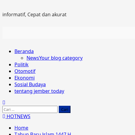
informatif, Cepat dan akurat
Primary
Beranda
Menu
News
Your blog category
Politik
Otomotif
Ekonomi
Sosial Budaya
tentang jember today
Cari
untuk:
HOTNEWS
Home
Tahun Baru Islam 1447 H