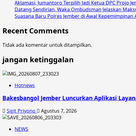
Aklamasi, Jumantoro Terpilih Jadi Ketua DPC Projo J
H,
Datang Sendirian, Waka Ombudsman Jelaskan Maks
Bergema
Suasana Baru Polres Jember di Awal Kepemimpinan 
Lantunan
Sholawat
Recent Comments
di
Lapangan
Tidak ada komentar untuk ditampilkan.
Sukorambi
jangan ketinggalan
Hotnews
Bakesbangol Jember Luncurkan Aplikasi Layana
Sigit Priyono
Agustus 7, 2026
NEWS