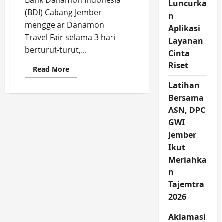
Bank Danamon Indonesia
Luncurka
(BDI) Cabang Jember
n
menggelar Danamon
Aplikasi
Travel Fair selama 3 hari
Layanan
berturut-turut,...
Cinta
Riset
Read
Read More
more
about
Latihan
Bank
Danamon
Bersama
Indonesia
ASN, DPC
Cabang
Jember
GWI
Gelar
Travel
Jember
Fair
2026
Ikut
Meriahka
n
Tajemtra
2026
Aklamasi