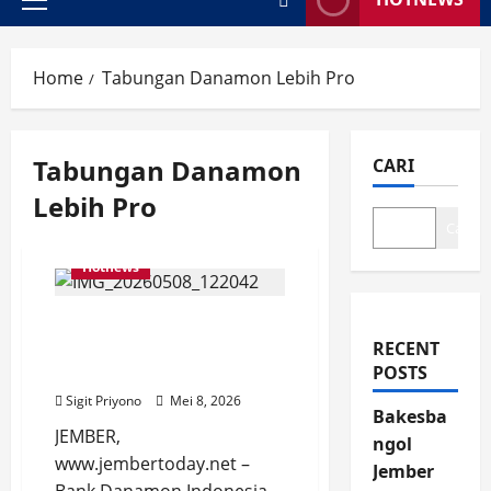
Primary
Menu
Home
Tabungan Danamon Lebih Pro
Tabungan Danamon
CARI
Lebih Pro
Cari
Hotnews
Bank Danamon
Indonesia Cabang Jember
RECENT
Gelar Travel Fair 2026
POSTS
Sigit Priyono
Mei 8, 2026
Bakesba
JEMBER,
ngol
www.jembertoday.net –
Jember