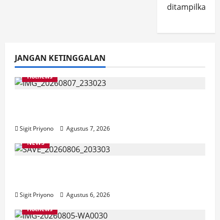
ditampilkan.
JANGAN KETINGGALAN
Hotnews
Bakesbangol Jember Luncurkan Aplikasi
Layanan Cinta Riset
Sigit Priyono
Agustus 7, 2026
NEWS
Latihan Bersama ASN, DPC GWI Jember
Ikut Meriahkan Tajemtra 2026
Sigit Priyono
Agustus 6, 2026
Hotnews