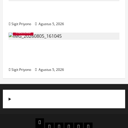
Aklamasi, Jumantoro Terpilih Jadi Ketua
DPC Projo Jember
Sigit Priyono
Agustus 5, 2026
Hotnews
Datang Sendirian, Waka Ombudsman
Jelaskan Maksud Kedatangannya ke
Jember
Sigit Priyono
Agustus 5, 2026
Beranda
Politik
Otomotif
Ekonomi
Sosial
tentang