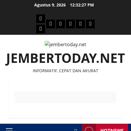
Skip
Agustus 9, 2026
12:32:27 PM
to
content
Beranda
Politik
Otomotif
Ekonomi
Sosial
tentang
News
Budaya
jember
today
JEMBERTODAY.NET
INFORMATIF, CEPAT DAN AKURAT
HOTNEWS