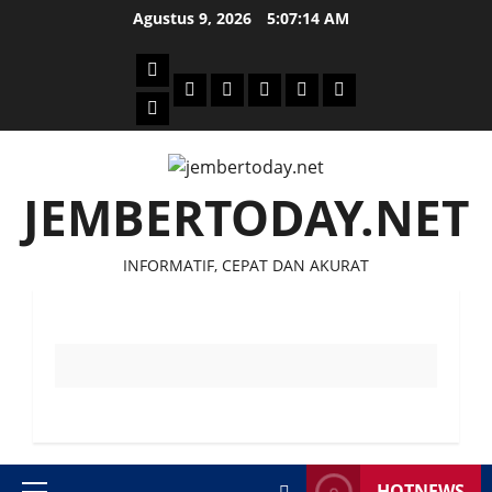
Skip
Agustus 9, 2026
5:07:15 AM
to
content
Beranda
Politik
Otomotif
Ekonomi
Sosial
tentang
News
Budaya
jember
today
JEMBERTODAY.NET
INFORMATIF, CEPAT DAN AKURAT
HOTNEWS