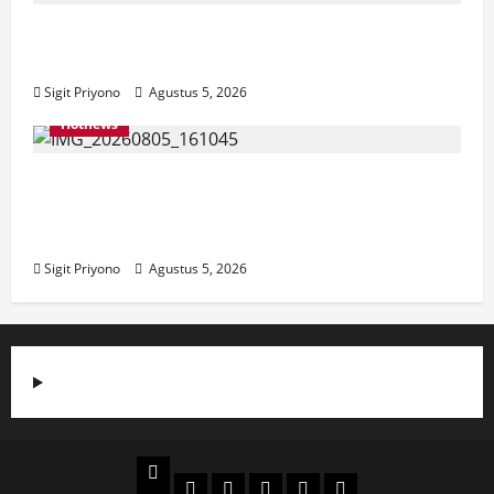
Aklamasi, Jumantoro Terpilih Jadi Ketua
DPC Projo Jember
Sigit Priyono
Agustus 5, 2026
Hotnews
Datang Sendirian, Waka Ombudsman
Jelaskan Maksud Kedatangannya ke
Jember
Sigit Priyono
Agustus 5, 2026
Beranda
Politik
Otomotif
Ekonomi
Sosial
tentang