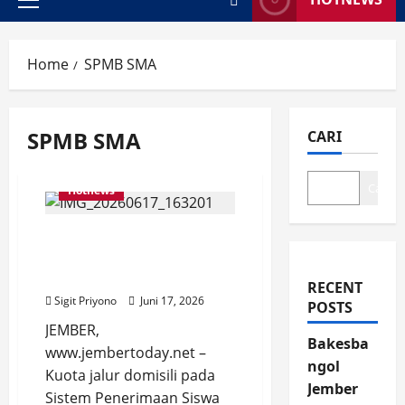
Primary
Menu
Home
SPMB SMA
SPMB SMA
CARI
Cari
Hotnews
SPMB 2026 SMAN 3
Jember, Kuota Jalur
Domisili Terpenuhi
RECENT
Sigit Priyono
Juni 17, 2026
POSTS
JEMBER,
Bakesba
www.jembertoday.net –
ngol
Kuota jalur domisili pada
Jember
Sistem Penerimaan Siswa