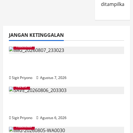
ditampilkan.
JANGAN KETINGGALAN
Hotnews
Bakesbangol Jember Luncurkan Aplikasi
Layanan Cinta Riset
Sigit Priyono
Agustus 7, 2026
NEWS
Latihan Bersama ASN, DPC GWI Jember
Ikut Meriahkan Tajemtra 2026
Sigit Priyono
Agustus 6, 2026
Hotnews