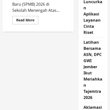
Luncurka
Baru (SPMB) 2026 di
n
Sekolah Menengah Atas...
Aplikasi
Read
Layanan
Read More
more
Cinta
about
SPMB
Riset
2026
SMAN
3
Latihan
Jember,
Kuota
Bersama
Jalur
Domisili
ASN, DPC
Terpenuhi
GWI
Jember
Ikut
Meriahka
n
Tajemtra
2026
Aklamasi