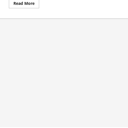
Read
Read More
more
about
Bentengi
Generasi
Muda,
Bakesbangpol
Masuk
Sekolah
Guncang
SMK
Negeri
5
Jember