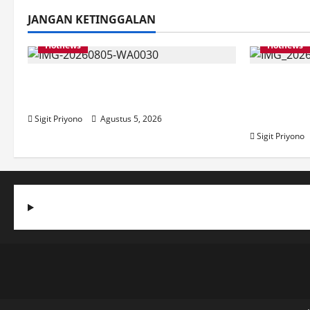
JANGAN KETINGGALAN
Hotnews
Hotnews
Aklamasi, Jumantoro Terpilih Jadi
Datang S
Ketua DPC Projo Jember
Ombudsm
Kedatang
Sigit Priyono
Agustus 5, 2026
Sigit Priyono