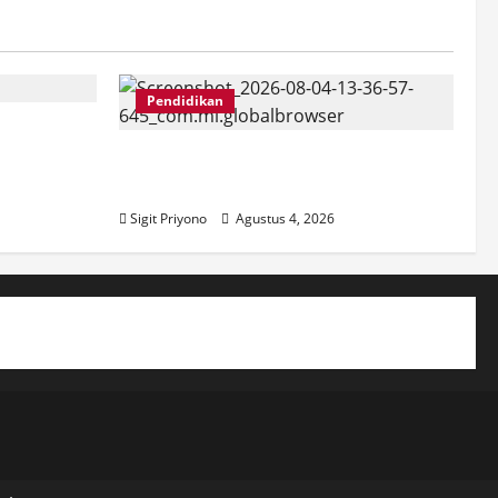
Pendidikan
mber di
KBP
SMPN 8 Jember go Green School,
Luncurkan Garda 8
Sigit Priyono
Agustus 4, 2026