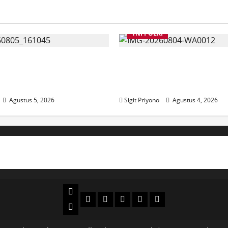
TNI POLRI
endirian, Waka
Suasana Baru Polres Je
an Jelaskan Maksud
Awal Kepemimpinan A
annya ke Jember
Alaiddin
Agustus 5, 2026
Sigit Priyono
Agustus 4, 2026
Beranda
Politik
Otomotif
Ekonomi
Sosial
tentang
News
Budaya
jember