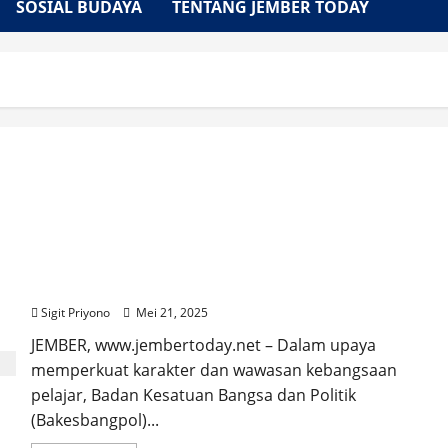
SOSIAL BUDAYA
TENTANG JEMBER TODAY
Bentengi Generasi Muda, Bakesbangpol Masuk
Sekolah Guncang SMK Negeri 5 Jember
Sigit Priyono
Mei 21, 2025
JEMBER, www.jembertoday.net – Dalam upaya
memperkuat karakter dan wawasan kebangsaan
pelajar, Badan Kesatuan Bangsa dan Politik
(Bakesbangpol)...