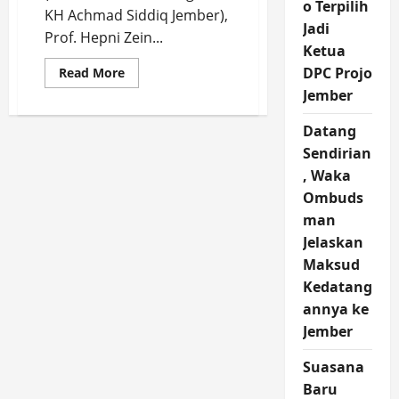
o Terpilih
KH Achmad Siddiq Jember),
Jadi
Prof. Hepni Zein...
Ketua
Read
DPC Projo
Read More
more
Jember
about
Rektor
UIN
Datang
KHAS
Berikan
Sendirian
Hikmah
Nuzulul
, Waka
Qur’an
di
Ombuds
Kampus
man
UNEJ
Jelaskan
Maksud
Kedatang
annya ke
Jember
Suasana
Baru