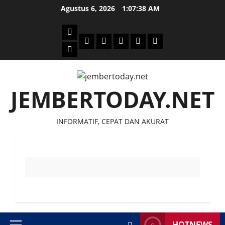
Skip
Agustus 6, 2026
1:07:38 AM
to
content
Beranda
Politik
Otomotif
Ekonomi
Sosial
tentang
News
Budaya
jember
today
JEMBERTODAY.NET
INFORMATIF, CEPAT DAN AKURAT
HOTNEWS