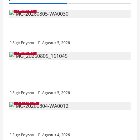
Hotnews
Aklamasi, Jumantoro Terpilih Jadi Ketua
DPC Projo Jember
Sigit Priyono
Agustus 5, 2026
Hotnews
Datang Sendirian, Waka Ombudsman
Jelaskan Maksud Kedatangannya ke
Jember
Sigit Priyono
Agustus 5, 2026
TNI POLRI
Suasana Baru Polres Jember di Awal
Kepemimpinan AKBP Alaiddin
Sigit Priyono
Agustus 4, 2026