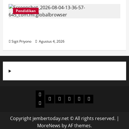
Pendidikan
SMPN 8 Jember go Green School,
Luncurkan Garda 8
Sigit Priyono
Agustus 4, 2026
Beranda
Politik
Otomotif
Ekonomi
Sosial
tentang
News
Budaya
jember
today
Copyright jembertoday.net © All rights reserved.
|
MoreNews
by AF themes.