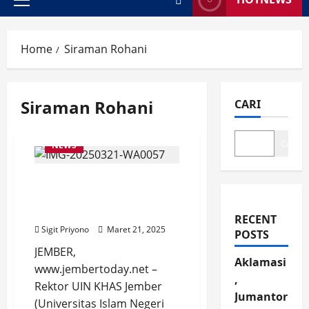
Primary
Menu
Home
Siraman Rohani
Siraman Rohani
CARI
Cari
NEWS
Rektor UIN KHAS Berikan
Hikmah Nuzulul Qur’an
di Kampus UNEJ
RECENT
Sigit Priyono
Maret 21, 2025
POSTS
JEMBER,
Aklamasi
www.jembertoday.net –
,
Rektor UIN KHAS Jember
Jumantor
(Universitas Islam Negeri