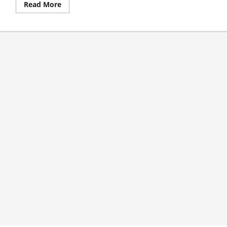
Read
Read More
more
about
Wabup
Djoko
Hadir
di
Program
Sembako
Murah
untuk
Duafa,
Lokasi
di
SDIT
Harapan
Umat
Jember