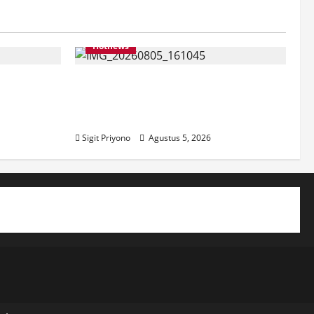
Hotnews
pilih Jadi
Datang Sendirian, Waka
r
Ombudsman Jelaskan Maksud
Kedatangannya ke Jember
Sigit Priyono
Agustus 5, 2026