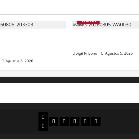
Hotnews
Bersama ASN, DPC GWI
Aklamasi, Jumantoro Ter
kut Meriahkan Tajemtra
Ketua DPC Projo Jembe
Sigit Priyono
Agustus 5, 2026
Agustus 6, 2026
Beranda
Politik
Otomotif
Ekonomi
Sosial
tentang
News
Budaya
jember