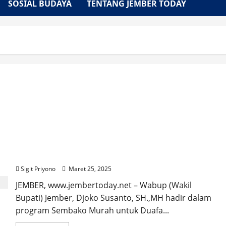
SOSIAL BUDAYA
TENTANG JEMBER TODAY
Wabup Djoko Hadir di Program Sembako Murah
untuk Duafa, Lokasi di SDIT Harapan Umat
Jember
Sigit Priyono
Maret 25, 2025
JEMBER, www.jembertoday.net – Wabup (Wakil
Bupati) Jember, Djoko Susanto, SH.,MH hadir dalam
program Sembako Murah untuk Duafa...