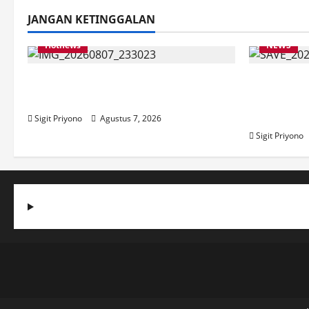
JANGAN KETINGGALAN
Hotnews
NEWS
Bakesbangol Jember Luncurkan
Latihan 
Aplikasi Layanan Cinta Riset
Jember I
2026
Sigit Priyono
Agustus 7, 2026
Sigit Priyono