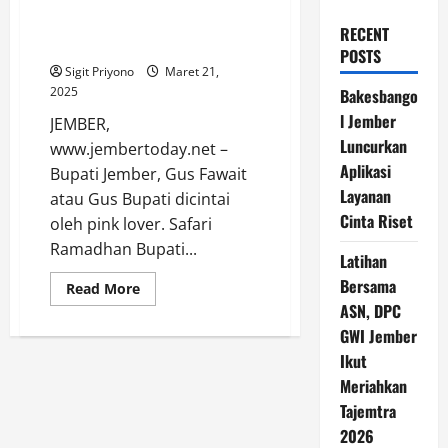
Jember ke Gumukmas, Pink
Lover Penuhi Pendopo
RECENT
Kecamatan
POSTS
Sigit Priyono
Maret 21,
2025
Bakesbango
l Jember
JEMBER,
Luncurkan
www.jembertoday.net –
Aplikasi
Bupati Jember, Gus Fawait
Layanan
atau Gus Bupati dicintai
Cinta Riset
oleh pink lover. Safari
Ramadhan Bupati...
Latihan
Bersama
Read
Read More
more
ASN, DPC
about
Safari
GWI Jember
Ramadhan
Gus
Ikut
Bupati
Meriahkan
Jember
ke
Tajemtra
Gumukmas,
Pink
2026
Lover