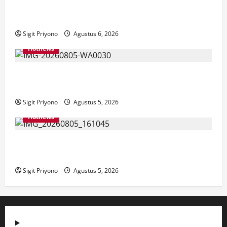
Latihan Bersama ASN, DPC GWI Jember Ikut
Meriahkan Tajemtra 2026
Sigit Priyono
Agustus 6, 2026
Hotnews
Aklamasi, Jumantoro Terpilih Jadi Ketua DPC Projo
Jember
Sigit Priyono
Agustus 5, 2026
Hotnews
Datang Sendirian, Waka Ombudsman Jelaskan
Maksud Kedatangannya ke Jember
Sigit Priyono
Agustus 5, 2026