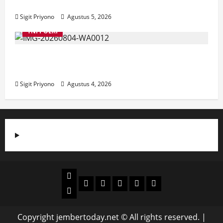
Jember
Sigit Priyono
Agustus 5, 2026
TNI POLRI
Suasana Baru Polres Jember di Awal
Kepemimpinan AKBP Alaiddin
Sigit Priyono
Agustus 4, 2026
Beranda
Politik
Otomotif
Ekonomi
Sosial
tentang
News
Budaya
jember
today
Copyright jembertoday.net © All rights reserved.
|