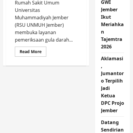
GWI
Rumah Sakit Umum
Jember
Universitas
Ikut
Muhammadiyah Jember
Meriahka
(RSU UNMUH Jember)
n
membuka layanan
Tajemtra
pemeriksaan gula darah...
2026
Read
Read More
more
Aklamasi
about
RSU
,
UNMUH
Jember
Jumantor
Buka
Layanan
o Terpilih
Periksa
Jadi
Gula
Darah
Ketua
dan
Tekanan
DPC Projo
Darah,
Gratis,
Jember
Buruan!
Datang
Sendirian