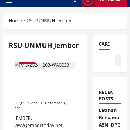
Primary
Menu
Home
RSU UNMUH Jember
RSU UNMUH Jember
CARI
Cari
NEWS
RSU UNMUH Jember Buka
Layanan Periksa Gula
Darah dan Tekanan
RECENT
Darah, Gratis, Buruan!
POSTS
Sigit Priyono
Desember 3,
2024
Latihan
Bersama
JEMBER,
ASN, DPC
www.jembertoday.net –