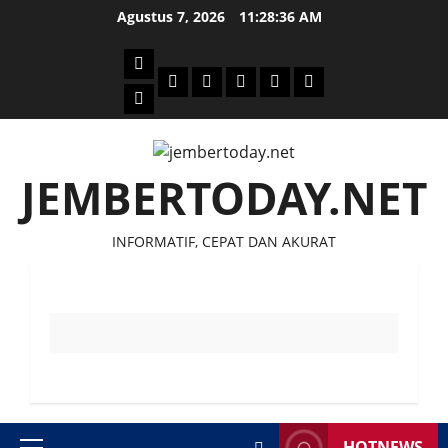
Skip
Agustus 7, 2026
11:28:36 AM
to
content
Beranda
Politik
Otomotif
Ekonomi
Sosial
tentang
News
Budaya
jember
today
JEMBERTODAY.NET
INFORMATIF, CEPAT DAN AKURAT
HOTNEWS