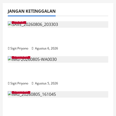
JANGAN KETINGGALAN
NEWS
Latihan Bersama ASN, DPC GWI Jember
Ikut Meriahkan Tajemtra 2026
Sigit Priyono
Agustus 6, 2026
Hotnews
Aklamasi, Jumantoro Terpilih Jadi Ketua
DPC Projo Jember
Sigit Priyono
Agustus 5, 2026
Hotnews
Datang Sendirian, Waka Ombudsman
Jelaskan Maksud Kedatangannya ke