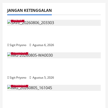
JANGAN KETINGGALAN
NEWS
Latihan Bersama ASN, DPC GWI Jember
Ikut Meriahkan Tajemtra 2026
Sigit Priyono
Agustus 6, 2026
Hotnews
Aklamasi, Jumantoro Terpilih Jadi Ketua
DPC Projo Jember
Sigit Priyono
Agustus 5, 2026
Hotnews
Datang Sendirian, Waka Ombudsman
Jelaskan Maksud Kedatangannya ke