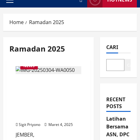
Primary
Menu
Home
Ramadan 2025
Ramadan 2025
CARI
Cari
NEWS
54.000 Paket Berbuka di
36 Kota! Warteg Gratis
Alfamart dan WINGS
RECENT
Group Siap Temani Kaum
POSTS
Duafa di Ramadan 2025,
Ini yang di Jember
Latihan
Sigit Priyono
Maret 4, 2025
Bersama
ASN, DPC
JEMBER,