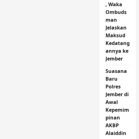
Duafa
, Waka
di
Ramadan
Ombuds
2025,
Ini
man
yang
di
Jelaskan
Jember
Maksud
Kedatang
annya ke
Jember
Suasana
Baru
Polres
Jember di
Awal
Kepemim
pinan
AKBP
Alaiddin