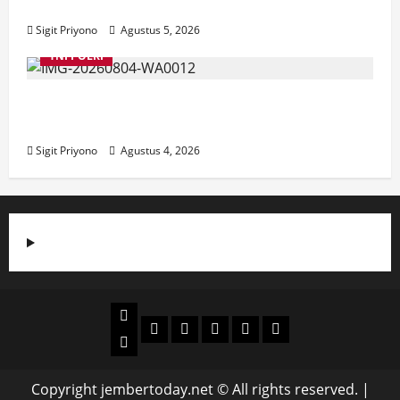
Jember
Sigit Priyono
Agustus 5, 2026
TNI POLRI
Suasana Baru Polres Jember di Awal
Kepemimpinan AKBP Alaiddin
Sigit Priyono
Agustus 4, 2026
Beranda
Politik
Otomotif
Ekonomi
Sosial
tentang
News
Budaya
jember
today
Copyright jembertoday.net © All rights reserved.
|