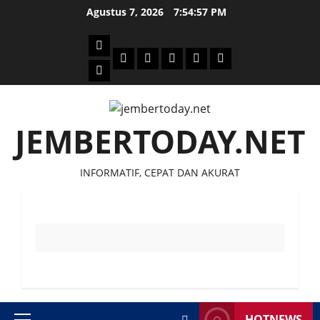
Skip
Agustus 7, 2026
7:54:57 PM
to
content
Beranda
Politik
Otomotif
Ekonomi
Sosial
tentang
News
Budaya
jember
today
JEMBERTODAY.NET
INFORMATIF, CEPAT DAN AKURAT
HOTNEWS