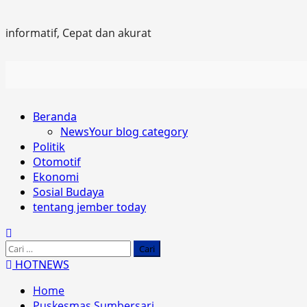
informatif, Cepat dan akurat
Primary
Beranda
Menu
News
Your blog category
Politik
Otomotif
Ekonomi
Sosial Budaya
tentang jember today
Cari
untuk:
HOTNEWS
Home
Puskesmas Sumbersari