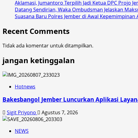
Aklamasi, Jumantoro Terpilih Jadi Ketua DPC Projo J
Kelurahan
Datang Sendirian, Waka Ombudsman Jelaskan Maks
Wirolegi
Suasana Baru Polres Jember di Awal Kepemimpinan 
Angkat
Bicara
Recent Comments
Tidak ada komentar untuk ditampilkan.
jangan ketinggalan
Hotnews
Bakesbangol Jember Luncurkan Aplikasi Layana
Sigit Priyono
Agustus 7, 2026
NEWS