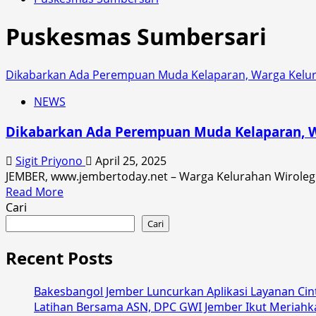
Puskesmas Sumbersari
Dikabarkan Ada Perempuan Muda Kelaparan, Warga Kelura
NEWS
Dikabarkan Ada Perempuan Muda Kelaparan, W
Sigit Priyono
April 25, 2025
JEMBER, www.jembertoday.net – Warga Kelurahan Wirolegi
Read
Read More
more
Cari
about
Cari
Dikabarkan
Ada
Recent Posts
Perempuan
Muda
Bakesbangol Jember Luncurkan Aplikasi Layanan Cint
Kelaparan,
Latihan Bersama ASN, DPC GWI Jember Ikut Meriahk
Warga