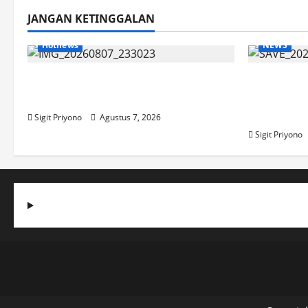
JANGAN KETINGGALAN
Hotnews
NEWS
Bakesbangol Jember Luncurkan
Latihan 
Aplikasi Layanan Cinta Riset
Jember I
2026
Sigit Priyono
Agustus 7, 2026
Sigit Priyono