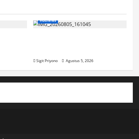
Hotnews
pilih Jadi
Datang Sendirian, Waka
r
Ombudsman Jelaskan Maksud
Kedatangannya ke Jember
Sigit Priyono
Agustus 5, 2026