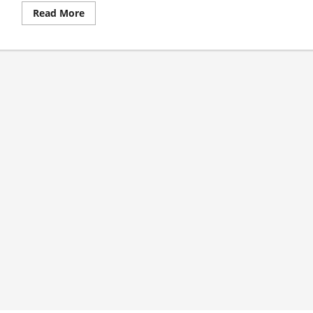
Read
Read More
more
about
Pengukuhan
Persaudaraan
Kepala
Desa
Indonesia
(PKDI)
Cabang
Jember
Dihadiri
Bupati
Fawait