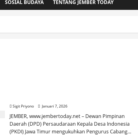
SOSIAL BUDAYA
TENTANG JEMBER TODAY
Pengukuhan Persaudaraan Kepala Desa
Indonesia (PKDI) Cabang Jember Dihadiri Bupati
Fawait
Sigit Priyono
Januari 7, 2026
JEMBER, www.jembertoday.net – Dewan Pimpinan
Daerah (DPD) Persaudaraan Kepala Desa Indonesia
(PKDI) Jawa Timur mengukuhkan Pengurus Cabang...