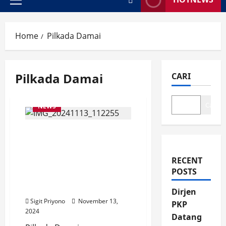
Primary
Menu
Home
Pilkada Damai
Pilkada Damai
CARI
Cari
NEWS
Bakesbangpol Gelar
Sosialisasi Sinergi
Pemerintah, Aparat dan
RECENT
Masyarakat Antisipasi
POSTS
Konflik Sosial Jelang
Pilkada
Dirjen
Sigit Priyono
November 13,
PKP
2024
Datang