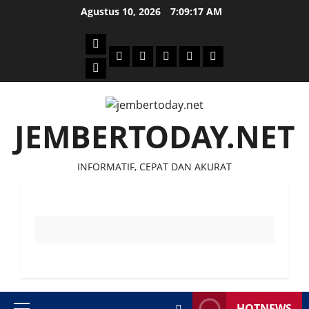
Skip
Agustus 10, 2026
7:09:17 AM
to
content
Beranda
Politik
Otomotif
Ekonomi
Sosial
tentang
News
Budaya
jember
today
JEMBERTODAY.NET
INFORMATIF, CEPAT DAN AKURAT
HOTNEWS