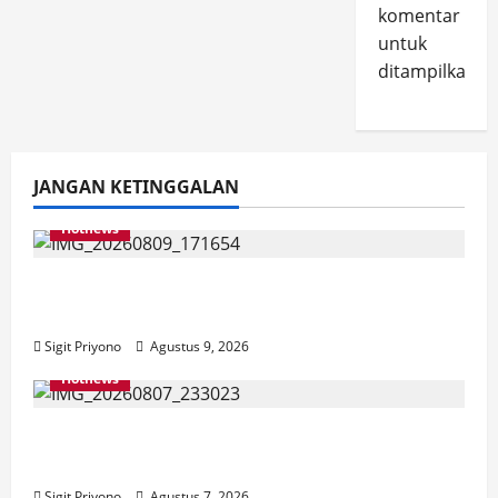
komentar
untuk
ditampilkan.
JANGAN KETINGGALAN
Hotnews
Dirjen PKP Datang ke Jember, Pastikan
Program Bedah Rumah Sesuai Target
Sigit Priyono
Agustus 9, 2026
Hotnews
Bakesbangol Jember Luncurkan Aplikasi
Layanan Cinta Riset
Sigit Priyono
Agustus 7, 2026