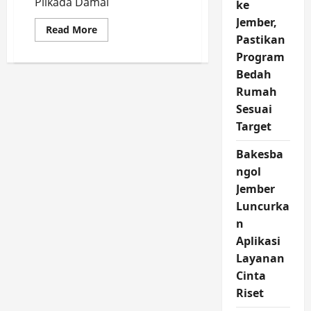
Pilkada Damai
ke
Jember,
Read
Read More
more
Pastikan
about
Program
Bakesbangpol
Gelar
Bedah
Sosialisasi
Sinergi
Rumah
Pemerintah,
Aparat
Sesuai
dan
Target
Masyarakat
Antisipasi
Konflik
Bakesba
Sosial
Jelang
ngol
Pilkada
Jember
Luncurka
n
Aplikasi
Layanan
Cinta
Riset