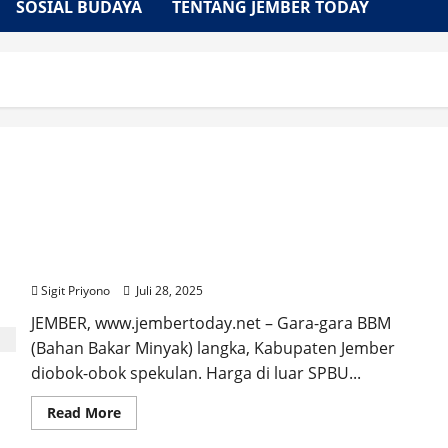
SOSIAL BUDAYA
TENTANG JEMBER TODAY
Spekulan BBM Obok-Obok Jember
Sigit Priyono
Juli 28, 2025
JEMBER, www.jembertoday.net – Gara-gara BBM
(Bahan Bakar Minyak) langka, Kabupaten Jember
diobok-obok spekulan. Harga di luar SPBU...
Read
Read More
more
about