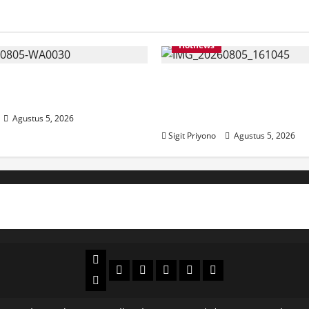
Hotnews
 Jumantoro Terpilih Jadi
Datang Sendirian, Wak
C Projo Jember
Ombudsman Jelaskan 
Kedatangannya ke Jem
Agustus 5, 2026
Sigit Priyono
Agustus 5, 2026
Beranda
Politik
Otomotif
Ekonomi
Sosial
tentang
News
Budaya
jember