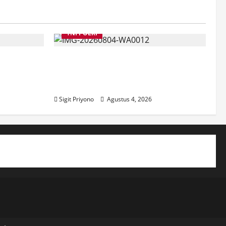
TNI POLRI
a
Suasana Baru Polres Jember di
Maksud
Awal Kepemimpinan AKBP
ber
Alaiddin
Sigit Priyono
Agustus 4, 2026