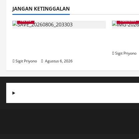
JANGAN KETINGGALAN
NEWS
Hotnews
Latihan Bersama ASN, DPC GWI
Aklamasi,
Jember Ikut Meriahkan Tajemtra
Ketua DP
2026
Sigit Priyono
Sigit Priyono
Agustus 6, 2026