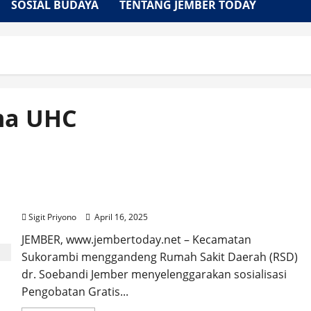
SOSIAL BUDAYA
TENTANG JEMBER TODAY
ma UHC
Sosialisasi Pengobatan Gratis Skema UHC di
Kecamatan Sukorambi, Terjadi Dialog Interaktif
Sigit Priyono
April 16, 2025
JEMBER, www.jembertoday.net – Kecamatan
Sukorambi menggandeng Rumah Sakit Daerah (RSD)
dr. Soebandi Jember menyelenggarakan sosialisasi
Pengobatan Gratis...