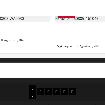
Hotnews
 Jumantoro Terpilih Jadi
Datang Sendirian, Wak
C Projo Jember
Ombudsman Jelaskan 
Kedatangannya ke Jem
Agustus 5, 2026
Sigit Priyono
Agustus 5, 2026
Beranda
Politik
Otomotif
Ekonomi
Sosial
tentang
News
Budaya
jember