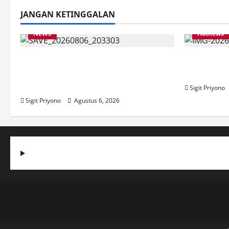
JANGAN KETINGGALAN
NEWS
Hotnews
Latihan Bersama ASN, DPC GWI
Aklamasi,
Jember Ikut Meriahkan Tajemtra
Ketua DP
2026
Sigit Priyono
Sigit Priyono
Agustus 6, 2026