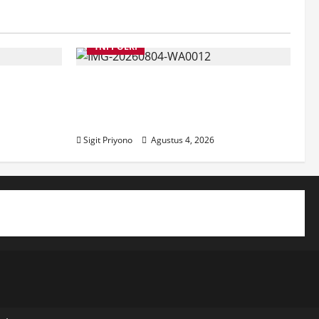
TNI POLRI
a
Suasana Baru Polres Jember di
Maksud
Awal Kepemimpinan AKBP
ber
Alaiddin
Sigit Priyono
Agustus 4, 2026