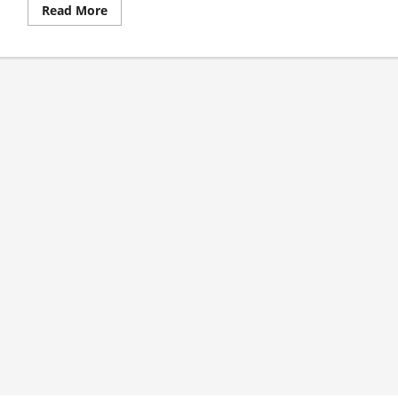
Read
Read More
more
about
Sosialisasi
Pengobatan
Gratis
Skema
UHC
di
Kecamatan
Sukorambi,
Terjadi
Dialog
Interaktif