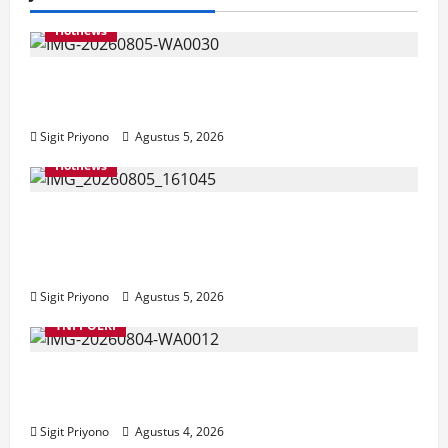
Hotnews
Aklamasi, Jumantoro Terpilih Jadi Ketua
DPC Projo Jember
Sigit Priyono
Agustus 5, 2026
Hotnews
Datang Sendirian, Waka Ombudsman
Jelaskan Maksud Kedatangannya ke
Jember
Sigit Priyono
Agustus 5, 2026
TNI POLRI
Suasana Baru Polres Jember di Awal
Kepemimpinan AKBP Alaiddin
Sigit Priyono
Agustus 4, 2026