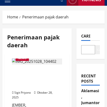
Primary
Menu
Home
Penerimaan pajak daerah
Penerimaan pajak
CARI
daerah
Cari
NEWS
Press Release ALCO,
Penerimaan Pajak
RECENT
Daerah Jember Raya Tak
POSTS
Sesuai Target
Aklamasi
Sigit Priyono
Oktober 28,
,
2025
Jumantor
JEMBER,