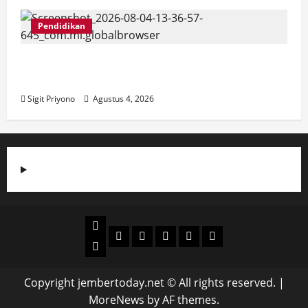
Pendidikan
SMPN 8 Jember go Green School,
Luncurkan Garda 8
Sigit Priyono
Agustus 4, 2026
Beranda
Politik
Otomotif
Ekonomi
Sosial
tentang
News
Budaya
jember
today
Copyright jembertoday.net © All rights reserved.
|
MoreNews
by AF themes.