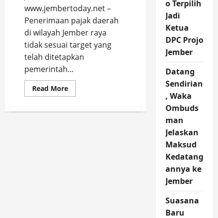
o Terpilih
www.jembertoday.net –
Jadi
Penerimaan pajak daerah
Ketua
di wilayah Jember raya
DPC Projo
tidak sesuai target yang
Jember
telah ditetapkan
pemerintah...
Datang
Sendirian
Read
Read More
more
, Waka
about
Ombuds
Press
Release
man
ALCO,
Penerimaan
Jelaskan
Pajak
Daerah
Maksud
Jember
Raya
Kedatang
Tak
annya ke
Sesuai
Target
Jember
Suasana
Baru