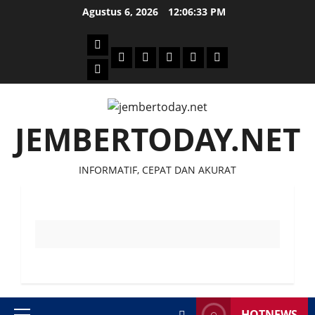
Skip
Agustus 6, 2026
12:06:33 PM
to
content
Beranda
Politik
Otomotif
Ekonomi
Sosial
tentang
News
Budaya
jember
today
JEMBERTODAY.NET
INFORMATIF, CEPAT DAN AKURAT
HOTNEWS