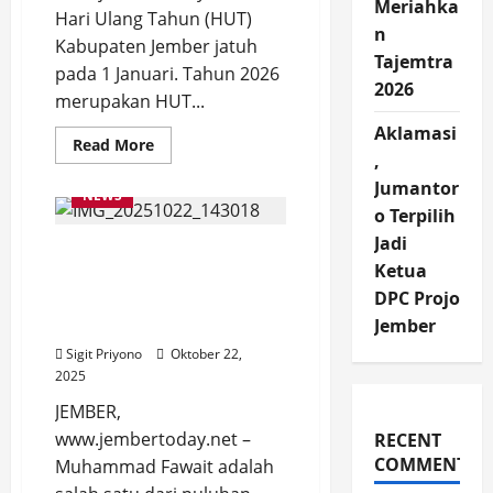
Meriahka
Hari Ulang Tahun (HUT)
n
Kabupaten Jember jatuh
Tajemtra
pada 1 Januari. Tahun 2026
2026
merupakan HUT...
Aklamasi
Read
Read More
more
,
about
Jumantor
Momen
NEWS
Langka,
o Terpilih
Bupati
Fawait
Jadi
Kuatir Santri Jember
Gelar
Doa
Ketua
Terpapar, Gus Fawait
Lintas
DPC Projo
Iman
Gelar Talk Show Anti
untuk
Narkoba di Pendopo WWG
Jember
HUT
Kabupaten
Sigit Priyono
Oktober 22,
Jember
ke-
2025
97
JEMBER,
www.jembertoday.net –
RECENT
COMMENTS
Muhammad Fawait adalah