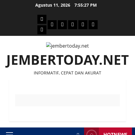
Skip
Agustus 11, 2026
7:55:28 PM
to
content
Beranda
Politik
Otomotif
Ekonomi
Sosial
tentang
News
Budaya
jember
today
JEMBERTODAY.NET
INFORMATIF, CEPAT DAN AKURAT
HOTNEWS