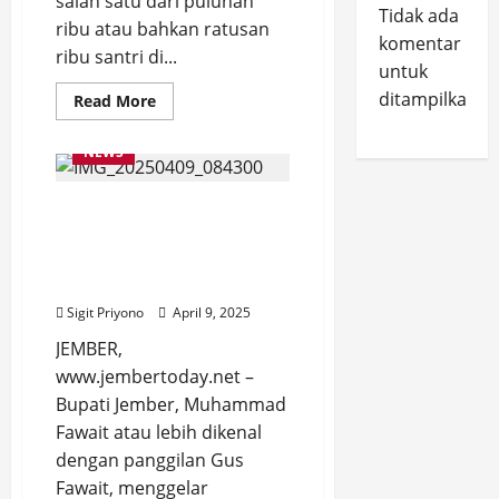
salah satu dari puluhan
Tidak ada
ribu atau bahkan ratusan
komentar
ribu santri di...
untuk
ditampilkan.
Read
Read More
more
about
Kuatir
NEWS
Santri
Jember
Terpapar,
Rela Antri, Ratusan ASN
Gus
Fawait
Pemkab Jember
Gelar
Talk
Halalbihalal dengan
Show
Bupati Fawait
Anti
Narkoba
Sigit Priyono
April 9, 2025
di
Pendopo
JEMBER,
WWG
www.jembertoday.net –
Bupati Jember, Muhammad
Fawait atau lebih dikenal
dengan panggilan Gus
Fawait, menggelar