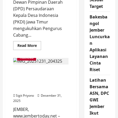
Dewan Pimpinan Daerah
Target
(DPD) Persaudaraan
Kepala Desa Indonesia
Bakesba
(PKDI) Jawa Timur
ngol
mengukuhkan Pengurus
Jember
Cabang...
Luncurka
n
Read
Read More
more
Aplikasi
about
Layanan
Pengukuhan
Hotnews
Persaudaraan
Cinta
Kepala
Desa
Riset
Momen Langka, Bupati
Indonesia
(PKDI)
Fawait Gelar Doa Lintas
Cabang
Latihan
Jember
Iman untuk HUT
Dihadiri
Bersama
Kabupaten Jember ke-97
Bupati
ASN, DPC
Fawait
Sigit Priyono
Desember 31,
GWI
2025
Jember
JEMBER,
Ikut
www.jembertoday.net –