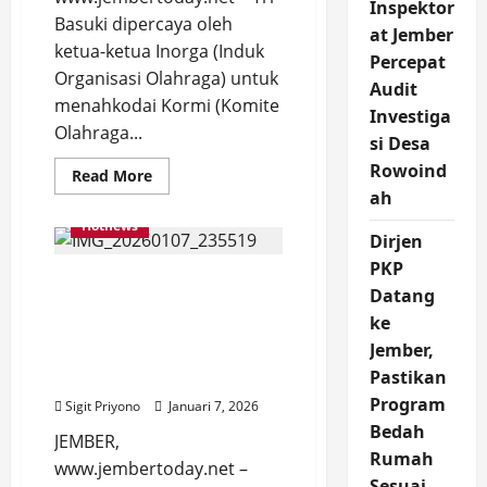
Inspektor
Basuki dipercaya oleh
at Jember
ketua-ketua Inorga (Induk
Percepat
Organisasi Olahraga) untuk
Audit
menahkodai Kormi (Komite
Investiga
Olahraga...
si Desa
Rowoind
Read
Read More
more
ah
about
Tri
Hotnews
Basuki
Dirjen
Nahkodai
KORMI
PKP
Pengukuhan
Jember,
Datang
Siap
Persaudaraan Kepala
Jadi
ke
Tuan
Desa Indonesia (PKDI)
Rumah
Jember,
Cabang Jember Dihadiri
Forprov
III
Pastikan
Bupati Fawait
Jatim
Program
Sigit Priyono
Januari 7, 2026
Bedah
JEMBER,
Rumah
www.jembertoday.net –
Sesuai