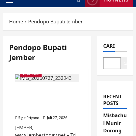
Primary
Menu
Home
Pendopo Bupati Jember
Pendopo Bupati
CARI
Jember
Cari
Hotnews
Tri Basuki Nahkodai
KORMI Jember, Siap Jadi
RECENT
Tuan Rumah Forprov III
POSTS
Jatim
Misbachu
Sigit Priyono
Juli 27, 2026
l Munir
JEMBER,
Dorong
www.jembertoday.net – Tri