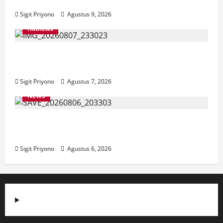
Program Bedah Rumah Sesuai Target
Sigit Priyono
Agustus 9, 2026
Hotnews
Bakesbangol Jember Luncurkan Aplikasi
Layanan Cinta Riset
Sigit Priyono
Agustus 7, 2026
NEWS
Latihan Bersama ASN, DPC GWI Jember
Ikut Meriahkan Tajemtra 2026
Sigit Priyono
Agustus 6, 2026