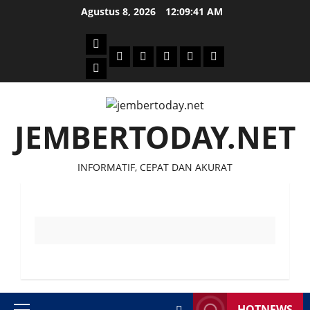
Skip
Agustus 8, 2026
12:09:41 AM
to
content
Beranda
Politik
Otomotif
Ekonomi
Sosial
tentang
News
Budaya
jember
today
JEMBERTODAY.NET
INFORMATIF, CEPAT DAN AKURAT
HOTNEWS