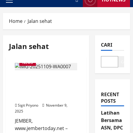
Primary
Menu
Home
Jalan sehat
Jalan sehat
CARI
Cari
NEWS
Ning Ghyta Jalan Sehat
dan Senam Bersama
Warga Kecamatan
RECENT
Jombang
POSTS
Sigit Priyono
November 9,
2025
Latihan
Bersama
JEMBER,
ASN, DPC
www.jembertoday.net –