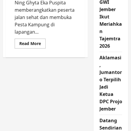
GWI
Ning Ghyta Eka Puspita
Jember
memberangkatkan peserta
Ikut
jalan sehat dan membuka
Meriahka
Pesta Kampung di
n
lapangan...
Tajemtra
Read
Read More
2026
more
about
Ning
Aklamasi
Ghyta
Jalan
,
Sehat
dan
Jumantor
Senam
o Terpilih
Bersama
Warga
Jadi
Kecamatan
Jombang
Ketua
DPC Projo
Jember
Datang
Sendirian