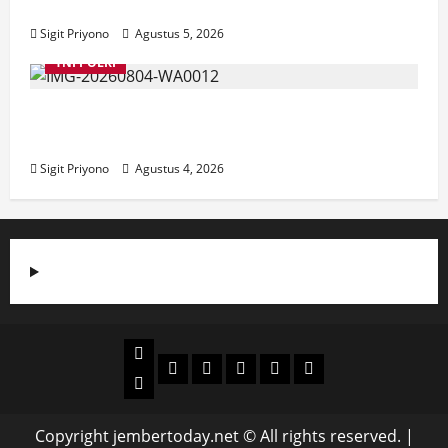
Jember
Sigit Priyono
Agustus 5, 2026
TNI POLRI
Suasana Baru Polres Jember di Awal
Kepemimpinan AKBP Alaiddin
Sigit Priyono
Agustus 4, 2026
Beranda
Politik
Otomotif
Ekonomi
Sosial
tentang
News
Budaya
jember
today
Copyright jembertoday.net © All rights reserved.
|