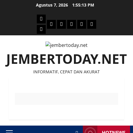
Skip
Agustus 7, 2026
1:55:14 PM
to
content
Beranda
Politik
Otomotif
Ekonomi
Sosial
tentang
News
Budaya
jember
today
JEMBERTODAY.NET
INFORMATIF, CEPAT DAN AKURAT
HOTNEWS