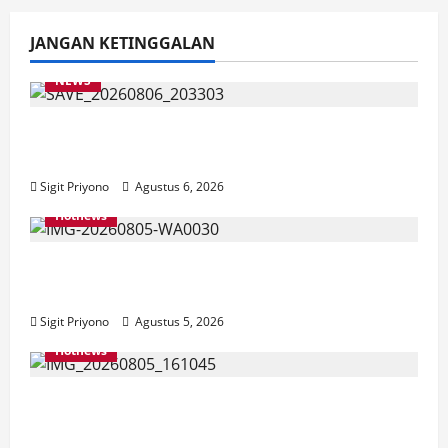
JANGAN KETINGGALAN
NEWS
Latihan Bersama ASN, DPC GWI Jember
Ikut Meriahkan Tajemtra 2026
Sigit Priyono
Agustus 6, 2026
Hotnews
Aklamasi, Jumantoro Terpilih Jadi Ketua
DPC Projo Jember
Sigit Priyono
Agustus 5, 2026
Hotnews
Datang Sendirian, Waka Ombudsman
Jelaskan Maksud Kedatangannya ke