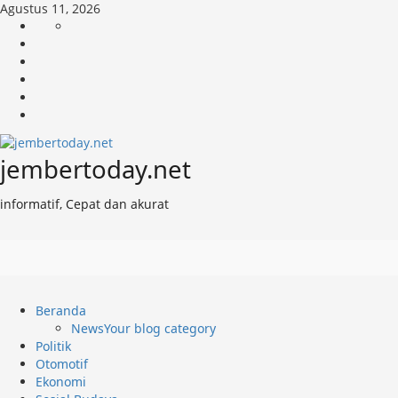
Skip
Agustus 11, 2026
to
Beranda
News
content
Politik
Otomotif
Ekonomi
Sosial
Budaya
tentang
jember
today
jembertoday.net
informatif, Cepat dan akurat
Primary
Beranda
Menu
News
Your blog category
Politik
Otomotif
Ekonomi