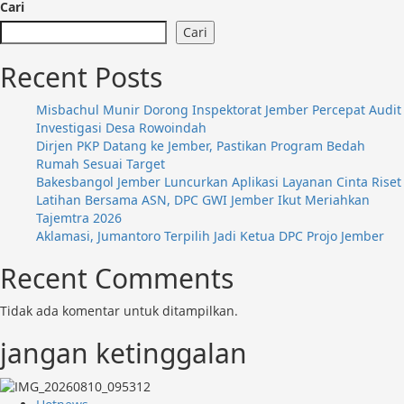
more
Cari
about
Cari
Kendalikan
Inflasi,
Recent Posts
Disperindag
Jember
Misbachul Munir Dorong Inspektorat Jember Percepat Audit
Gelar
Investigasi Desa Rowoindah
Pasar
Dirjen PKP Datang ke Jember, Pastikan Program Bedah
Murah
Rumah Sesuai Target
di
Bakesbangol Jember Luncurkan Aplikasi Layanan Cinta Riset
Silo
Latihan Bersama ASN, DPC GWI Jember Ikut Meriahkan
Tajemtra 2026
Aklamasi, Jumantoro Terpilih Jadi Ketua DPC Projo Jember
Recent Comments
Tidak ada komentar untuk ditampilkan.
jangan ketinggalan