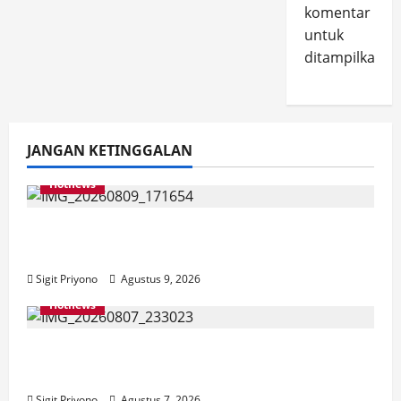
komentar
untuk
ditampilkan.
JANGAN KETINGGALAN
Hotnews
Dirjen PKP Datang ke Jember, Pastikan
Program Bedah Rumah Sesuai Target
Sigit Priyono
Agustus 9, 2026
Hotnews
Bakesbangol Jember Luncurkan Aplikasi
Layanan Cinta Riset
Sigit Priyono
Agustus 7, 2026