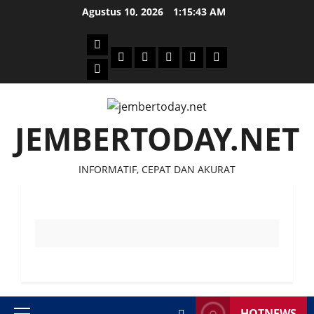
Skip
Agustus 10, 2026
1:15:43 AM
to
content
Beranda
Politik
Otomotif
Ekonomi
Sosial
tentang
News
Budaya
jember
today
JEMBERTODAY.NET
INFORMATIF, CEPAT DAN AKURAT
HOTNEWS