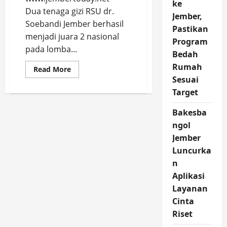
ke
Dua tenaga gizi RSU dr.
Jember,
Soebandi Jember berhasil
Pastikan
menjadi juara 2 nasional
Program
pada lomba...
Bedah
Rumah
Read
Read More
more
Sesuai
about
Menu
Target
Lasikav
Bawa
Tenaga
Bakesba
Gizi
ngol
RSU
dr
Jember
Soebandi
Jember
Luncurka
Juara
2
n
Nasional
Aplikasi
Layanan
Cinta
Riset