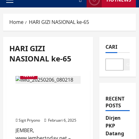
Primary
Menu
Home
HARI GIZI NASIONAL ke-65
HARI GIZI
CARI
NASIONAL ke-65
Cari
NEWS
Menu Lasikav Bawa
Tenaga Gizi RSU dr
RECENT
Soebandi Jember Juara 2
POSTS
Nasional
Dirjen
Sigit Priyono
Februari 6, 2025
PKP
JEMBER,
Datang
www.jembertoday.net –