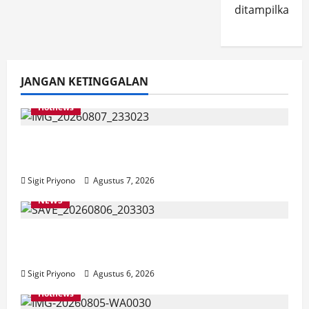
ditampilkan.
JANGAN KETINGGALAN
Hotnews
Bakesbangol Jember Luncurkan Aplikasi
Layanan Cinta Riset
Sigit Priyono
Agustus 7, 2026
NEWS
Latihan Bersama ASN, DPC GWI Jember
Ikut Meriahkan Tajemtra 2026
Sigit Priyono
Agustus 6, 2026
Hotnews