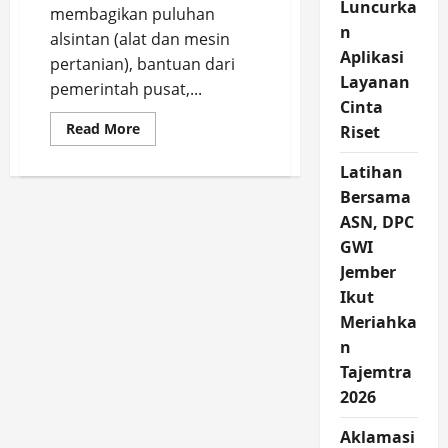
Luncurka
membagikan puluhan
n
alsintan (alat dan mesin
Aplikasi
pertanian), bantuan dari
Layanan
pemerintah pusat,...
Cinta
Read
Read More
Riset
more
about
Musim
Latihan
Kemarau
Bersama
di
Depan
ASN, DPC
Mata,
Gus
GWI
Fawait
Bagikan
Jember
Alsintan
ke
Ikut
Petani
Meriahka
Jember
n
Tajemtra
2026
Aklamasi