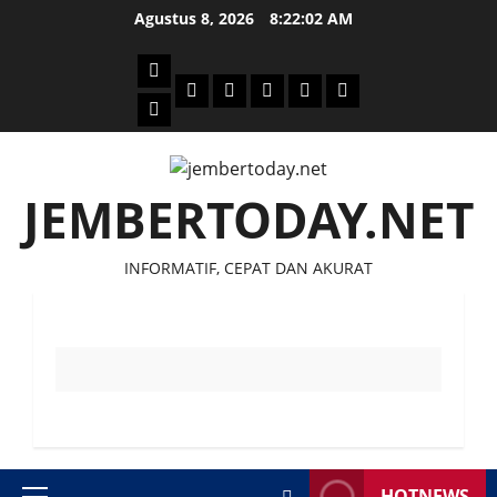
Skip
Agustus 8, 2026
8:22:02 AM
to
content
Beranda
Politik
Otomotif
Ekonomi
Sosial
tentang
News
Budaya
jember
today
JEMBERTODAY.NET
INFORMATIF, CEPAT DAN AKURAT
HOTNEWS