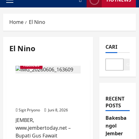
Primary
Menu
Home
El Nino
El Nino
CARI
Cari
Hotnews
Musim Kemarau di Depan
Mata, Gus Fawait
Bagikan Alsintan ke
RECENT
Petani Jember
POSTS
Sigit Priyono
Juni 8, 2026
Bakesba
JEMBER,
ngol
www.jembertoday.net –
Jember
Bupati Gus Fawait