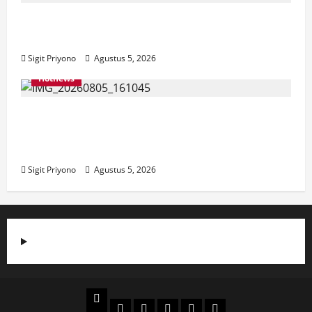
Aklamasi, Jumantoro Terpilih Jadi Ketua
DPC Projo Jember
Sigit Priyono
Agustus 5, 2026
Hotnews
Datang Sendirian, Waka Ombudsman
Jelaskan Maksud Kedatangannya ke
Jember
Sigit Priyono
Agustus 5, 2026
Beranda
Politik
Otomotif
Ekonomi
Sosial
tentang