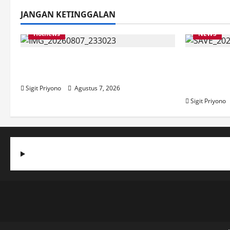
JANGAN KETINGGALAN
Hotnews
NEWS
Bakesbangol Jember Luncurkan
Latihan 
Aplikasi Layanan Cinta Riset
Jember I
2026
Sigit Priyono
Agustus 7, 2026
Sigit Priyono