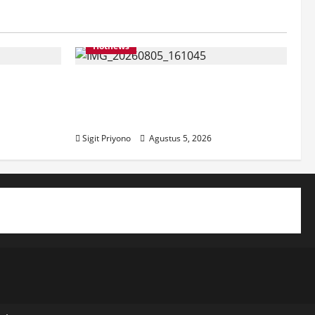
Hotnews
pilih Jadi
Datang Sendirian, Waka
r
Ombudsman Jelaskan Maksud
Kedatangannya ke Jember
Sigit Priyono
Agustus 5, 2026