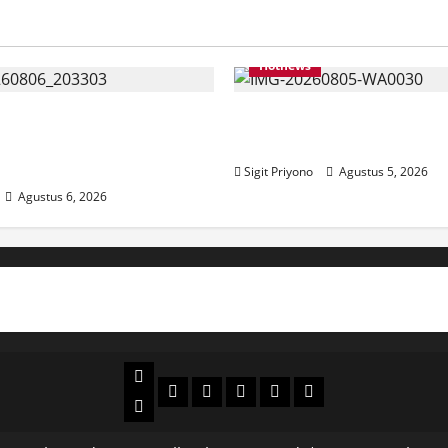
Hotnews
Bersama ASN, DPC GWI
Aklamasi, Jumantoro Ter
kut Meriahkan Tajemtra
Ketua DPC Projo Jembe
Sigit Priyono
Agustus 5, 2026
Agustus 6, 2026
Beranda
Politik
Otomotif
Ekonomi
Sosial
tentang
News
Budaya
jember