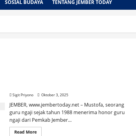
SOSIAL BUDAYA
TENTANG JEMBER TODAY
Ngajar Sejak Tahun 1988, Mustofa Terima Honor
Guru Ngaji Baru 2 Kali
Sigit Priyono
Oktober 3, 2025
JEMBER, www.jembertoday.net – Mustofa, seorang
guru ngaji sejak tahun 1988 menerima honor guru
ngaji dari Pemkab Jember...
Read
Read More
more