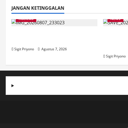
JANGAN KETINGGALAN
Hotnews
NEWS
Bakesbangol Jember Luncurkan
Latihan 
Aplikasi Layanan Cinta Riset
Jember I
2026
Sigit Priyono
Agustus 7, 2026
Sigit Priyono