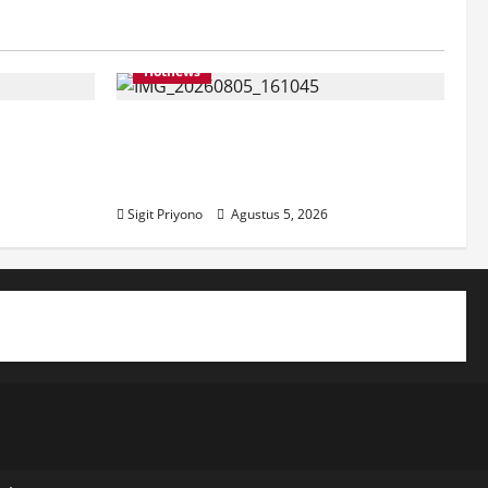
Hotnews
pilih Jadi
Datang Sendirian, Waka
r
Ombudsman Jelaskan Maksud
Kedatangannya ke Jember
Sigit Priyono
Agustus 5, 2026