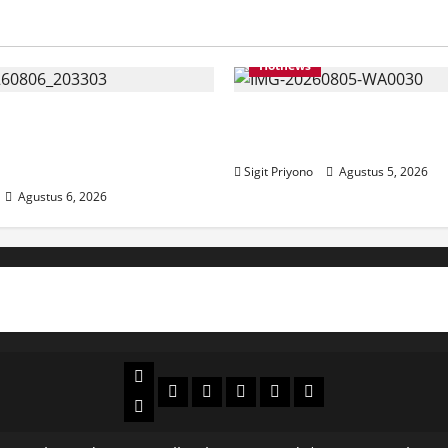
Hotnews
Bersama ASN, DPC GWI
Aklamasi, Jumantoro Ter
kut Meriahkan Tajemtra
Ketua DPC Projo Jembe
Sigit Priyono
Agustus 5, 2026
Agustus 6, 2026
Beranda
Politik
Otomotif
Ekonomi
Sosial
tentang
News
Budaya
jember