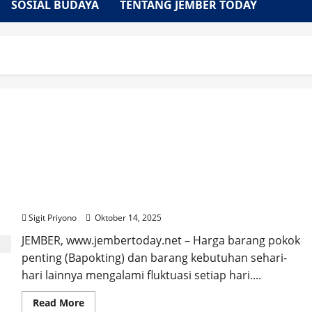
SOSIAL BUDAYA
TENTANG JEMBER TODAY
Fluktuasi Harga Komoditas, DKPP Kabupaten
Jember Gerakan Pangan Murah di Desa Gumelar
Sigit Priyono
Oktober 14, 2025
JEMBER, www.jembertoday.net – Harga barang pokok
penting (Bapokting) dan barang kebutuhan sehari-
hari lainnya mengalami fluktuasi setiap hari....
Read
Read More
more