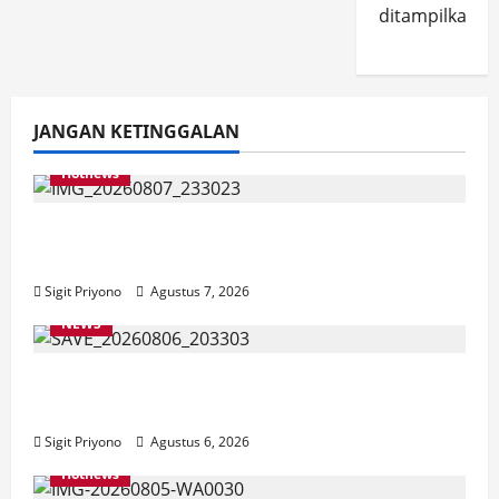
ditampilkan.
JANGAN KETINGGALAN
Hotnews
Bakesbangol Jember Luncurkan Aplikasi
Layanan Cinta Riset
Sigit Priyono
Agustus 7, 2026
NEWS
Latihan Bersama ASN, DPC GWI Jember
Ikut Meriahkan Tajemtra 2026
Sigit Priyono
Agustus 6, 2026
Hotnews