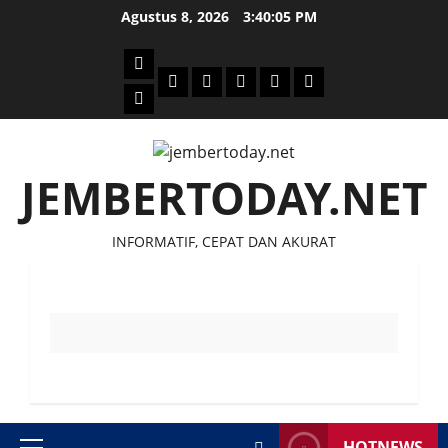
Skip
Agustus 8, 2026
3:40:06 PM
to
content
Beranda
Politik
Otomotif
Ekonomi
Sosial
tentang
News
Budaya
jember
today
JEMBERTODAY.NET
INFORMATIF, CEPAT DAN AKURAT
HOTNEWS