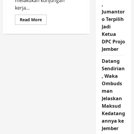
melakukan kunjungan
,
kerja...
Jumantor
o Terpilih
Read
Read More
more
Jadi
about
Wabup
Ketua
Jember,
Djoko
DPC Projo
Susanto
Kunker
Jember
ke
BPBD
Datang
dan
Damkar,
Sendirian
Bupati
Fawait
, Waka
masih
Retreat
Ombuds
man
Jelaskan
Maksud
Kedatang
annya ke
Jember