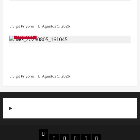
Aklamasi, Jumantoro Terpilih Jadi Ketua
DPC Projo Jember
Sigit Priyono
Agustus 5, 2026
Hotnews
Datang Sendirian, Waka Ombudsman
Jelaskan Maksud Kedatangannya ke
Jember
Sigit Priyono
Agustus 5, 2026
Beranda
Politik
Otomotif
Ekonomi
Sosial
tentang