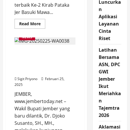
Luncurka
terbaik Ke-2 Kirab Pataka
n
Jer Basuki Mawa...
Aplikasi
Read
Layanan
Read More
more
Cinta
about
Delegasi
NEWS
Riset
Satpol
PP
Jember
Latihan
Wabup Jember, Djoko
Bawa
2
Bersama
Susanto Kunker ke BPBD
Gelar
Tingkat
ASN, DPC
dan Damkar, Bupati
Provinsi
Fawait masih Retreat
GWI
Jawa
Timur
Jember
Sigit Priyono
Februari 25,
2025
Ikut
Meriahka
JEMBER,
n
www.jembertoday.net –
Tajemtra
Wakil Bupati Jember yang
2026
baru dilantik, Dr. Djoko
Susanto, SH., MH.,
Aklamasi