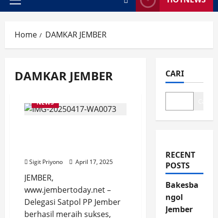
Primary
Menu
Home
DAMKAR JEMBER
DAMKAR JEMBER
CARI
Cari
NEWS
Delegasi Satpol PP Jember
Bawa 2 Gelar Tingkat
Provinsi Jawa Timur
RECENT
Sigit Priyono
April 17, 2025
POSTS
JEMBER,
Bakesba
www.jembertoday.net –
ngol
Delegasi Satpol PP Jember
Jember
berhasil meraih sukses,