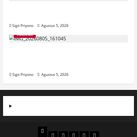
Aklamasi, Jumantoro Terpilih Jadi Ketua
DPC Projo Jember
Sigit Priyono
Agustus 5, 2026
Hotnews
Datang Sendirian, Waka Ombudsman
Jelaskan Maksud Kedatangannya ke
Jember
Sigit Priyono
Agustus 5, 2026
Beranda
Politik
Otomotif
Ekonomi
Sosial
tentang