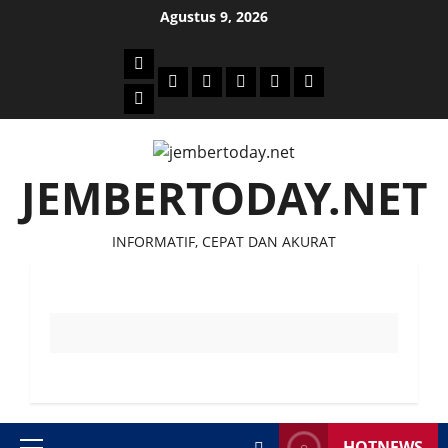
Skip
Agustus 9, 2026
to
content
Beranda
Politik
Otomotif
Ekonomi
Sosial
tentang
News
Budaya
jember
today
JEMBERTODAY.NET
INFORMATIF, CEPAT DAN AKURAT
HOTNEWS