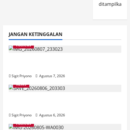
ditampilkan.
JANGAN KETINGGALAN
Hotnews
Bakesbangol Jember Luncurkan Aplikasi
Layanan Cinta Riset
Sigit Priyono
Agustus 7, 2026
NEWS
Latihan Bersama ASN, DPC GWI Jember
Ikut Meriahkan Tajemtra 2026
Sigit Priyono
Agustus 6, 2026
Hotnews