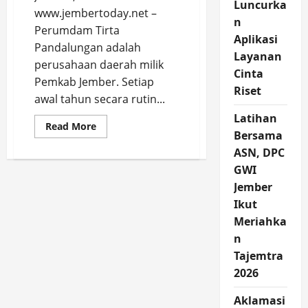
Luncurka
www.jembertoday.net –
n
Perumdam Tirta
Aplikasi
Pandalungan adalah
Layanan
perusahaan daerah milik
Cinta
Pemkab Jember. Setiap
Riset
awal tahun secara rutin...
Latihan
Read
Read More
Bersama
more
about
ASN, DPC
Usai
Apel
GWI
KPM
Perumdam
Jember
Tirta
Pandalungan,
Ikut
Bupati
Meriahka
Hendy,
Datang
n
Hadiri
Rapat
Tajemtra
Tahunan
Bahas
2026
Evaluasi
2024
Aklamasi