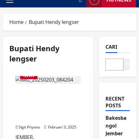
Primary
Menu
Home
Bupati Hendy lengser
Bupati Hendy
CARI
lengser
Cari
NEWS
Usai Apel KPM Perumdam
Tirta Pandalungan,
RECENT
Bupati Hendy, Datang
POSTS
Hadiri Rapat Tahunan
Bakesba
Bahas Evaluasi 2024
ngol
Sigit Priyono
Februari 3, 2025
Jember
JEMBER,