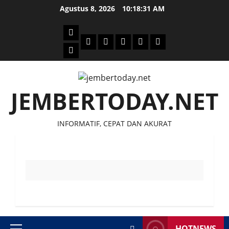
Skip
Agustus 8, 2026
10:18:31 AM
to
content
Beranda
Politik
Otomotif
Ekonomi
Sosial
tentang
News
Budaya
jember
today
JEMBERTODAY.NET
INFORMATIF, CEPAT DAN AKURAT
HOTNEWS