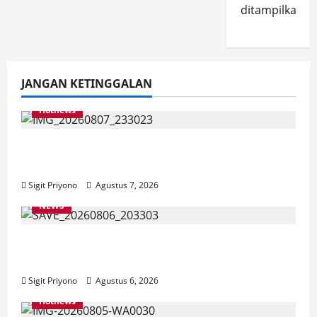
ditampilkan.
JANGAN KETINGGALAN
Hotnews
Bakesbangol Jember Luncurkan Aplikasi
Layanan Cinta Riset
Sigit Priyono
Agustus 7, 2026
NEWS
Latihan Bersama ASN, DPC GWI Jember
Ikut Meriahkan Tajemtra 2026
Sigit Priyono
Agustus 6, 2026
Hotnews