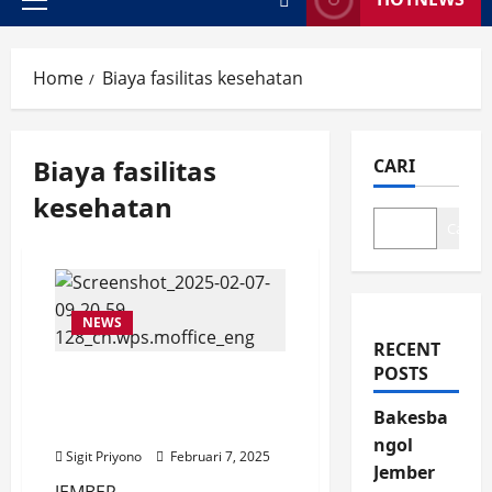
Primary
Menu
Home
Biaya fasilitas kesehatan
Biaya fasilitas
CARI
kesehatan
Cari
NEWS
RECENT
POSTS
Misriati Rasakan Manfaat
BPJS Kesehatan, Berobat
Bakesba
Jadi Serba Mudah
ngol
Sigit Priyono
Februari 7, 2025
Jember