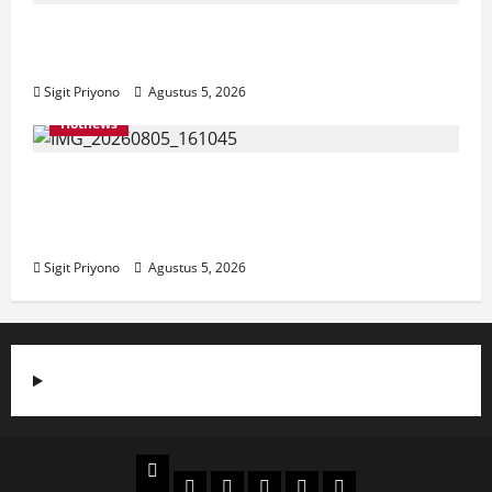
Aklamasi, Jumantoro Terpilih Jadi Ketua
DPC Projo Jember
Sigit Priyono
Agustus 5, 2026
Hotnews
Datang Sendirian, Waka Ombudsman
Jelaskan Maksud Kedatangannya ke
Jember
Sigit Priyono
Agustus 5, 2026
Beranda
Politik
Otomotif
Ekonomi
Sosial
tentang