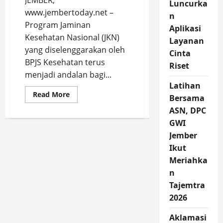
JEMBER,
Luncurka
www.jembertoday.net –
n
Program Jaminan
Aplikasi
Kesehatan Nasional (JKN)
Layanan
yang diselenggarakan oleh
Cinta
BPJS Kesehatan terus
Riset
menjadi andalan bagi...
Latihan
Read
Read More
Bersama
more
about
ASN, DPC
Misriati
Rasakan
GWI
Manfaat
Jember
BPJS
Kesehatan,
Ikut
Berobat
Jadi
Meriahka
Serba
Mudah
n
Tajemtra
2026
Aklamasi