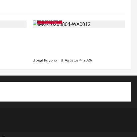
TNI POLRI
a
Suasana Baru Polres Jember di
Maksud
Awal Kepemimpinan AKBP
ber
Alaiddin
Sigit Priyono
Agustus 4, 2026