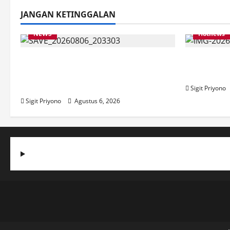
JANGAN KETINGGALAN
NEWS
Hotnews
Latihan Bersama ASN, DPC GWI
Aklamasi,
Jember Ikut Meriahkan Tajemtra
Ketua DP
2026
Sigit Priyono
Sigit Priyono
Agustus 6, 2026