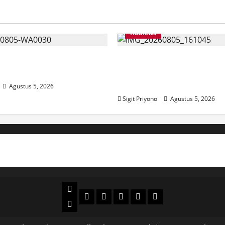
KPPN
Jember
Beri
Tahu
Besarannya
Hotnews
 Jumantoro Terpilih Jadi
Datang Sendirian, Wak
C Projo Jember
Ombudsman Jelaskan 
Kedatangannya ke Jem
Agustus 5, 2026
Sigit Priyono
Agustus 5, 2026
Beranda
Politik
Otomotif
Ekonomi
Sosial
tentang
News
Budaya
jember