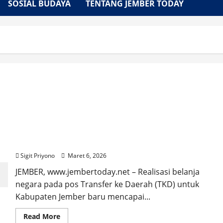
SOSIAL BUDAYA
TENTANG JEMBER TODAY
Realisasi Belanja TKD Jember Baru 24 Persen per
28 Februari 2026
Sigit Priyono
Maret 6, 2026
JEMBER, www.jembertoday.net – Realisasi belanja
negara pada pos Transfer ke Daerah (TKD) untuk
Kabupaten Jember baru mencapai...
Read
Read More
more