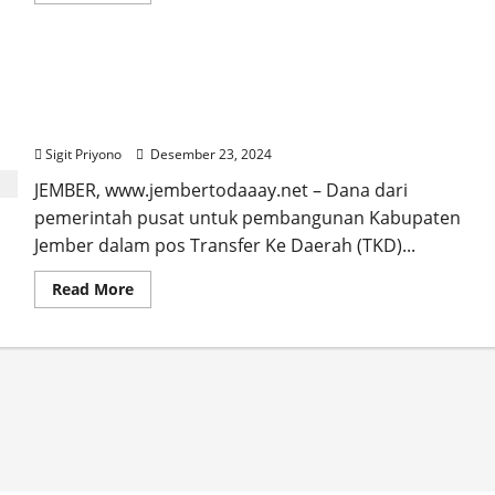
about
Realisasi
Belanja
TKD
Dana Transfer Ke Daerah (TKD) dari Pusat ke
Jember
Baru
Jember 2025 Fantastis, KPPN Jember Beri Tahu
24
Persen
Besarannya
per
28
Sigit Priyono
Desember 23, 2024
Februari
2026
JEMBER, www.jembertodaaay.net – Dana dari
pemerintah pusat untuk pembangunan Kabupaten
Jember dalam pos Transfer Ke Daerah (TKD)...
Read
Read More
more
about
Dana
Transfer
Ke
Daerah
(TKD)
dari
Pusat
ke
Jember
2025
Fantastis,