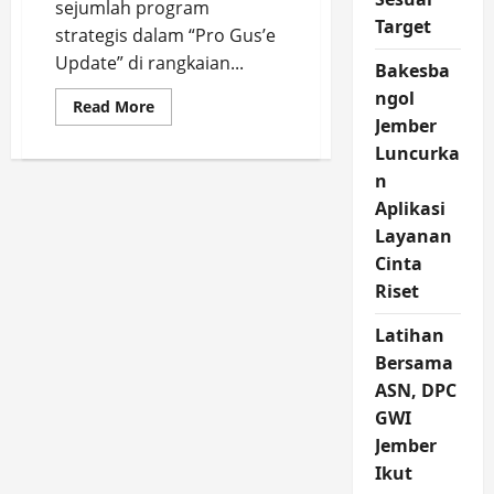
sejumlah program
Target
strategis dalam “Pro Gus’e
Update” di rangkaian...
Bakesba
ngol
Read
Read More
more
Jember
about
Pro
Luncurka
Gus’e
n
Update
di
Aplikasi
Hotel
Rembangan
Layanan
Cinta
Riset
Latihan
Bersama
ASN, DPC
GWI
Jember
Ikut