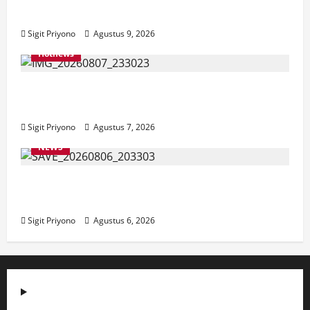
Program Bedah Rumah Sesuai Target
Sigit Priyono
Agustus 9, 2026
Hotnews
Bakesbangol Jember Luncurkan Aplikasi
Layanan Cinta Riset
Sigit Priyono
Agustus 7, 2026
NEWS
Latihan Bersama ASN, DPC GWI Jember
Ikut Meriahkan Tajemtra 2026
Sigit Priyono
Agustus 6, 2026