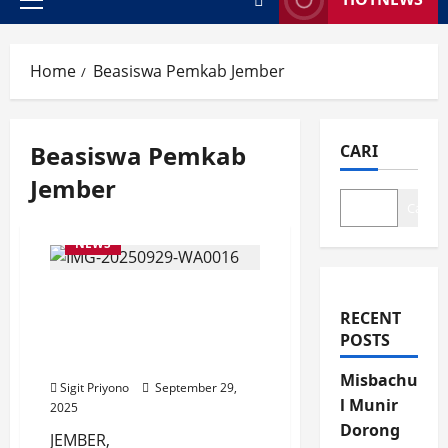
Primary
Menu
Home
Beasiswa Pemkab Jember
Beasiswa Pemkab
CARI
Jember
Cari
NEWS
Beasiswa Cinta Bergema
sudah di Depan Mata,
RECENT
Pokja Kebut, Janji
POSTS
Oktober Cair
Misbachu
Sigit Priyono
September 29,
l Munir
2025
Dorong
JEMBER,