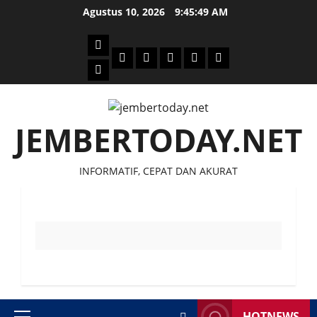
Skip
Agustus 10, 2026
9:45:49 AM
to
content
Beranda
Politik
Otomotif
Ekonomi
Sosial
tentang
News
Budaya
jember
today
JEMBERTODAY.NET
INFORMATIF, CEPAT DAN AKURAT
HOTNEWS