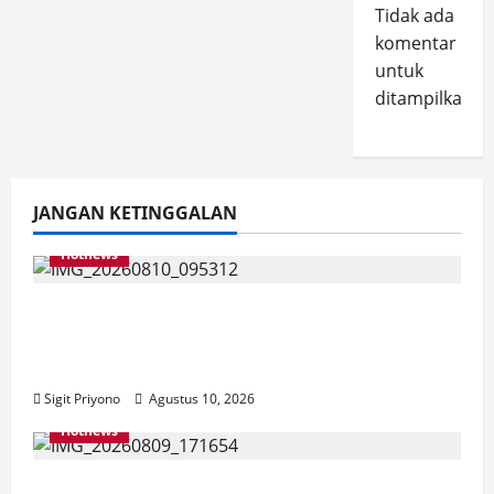
Tidak ada
komentar
untuk
ditampilkan.
JANGAN KETINGGALAN
Hotnews
Misbachul Munir Dorong Inspektorat
Jember Percepat Audit Investigasi Desa
Rowoindah
Sigit Priyono
Agustus 10, 2026
Hotnews
Dirjen PKP Datang ke Jember, Pastikan