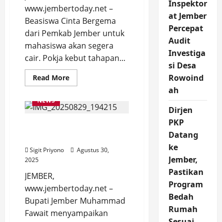
Inspektor
www.jembertoday.net –
at Jember
Beasiswa Cinta Bergema
Percepat
dari Pemkab Jember untuk
Audit
mahasiswa akan segera
Investiga
cair. Pokja kebut tahapan...
si Desa
Read
Rowoind
Read More
more
ah
about
Beasiswa
NEWS
Cinta
Dirjen
Bergema
sudah
PKP
Pro Gus’e Update di Hotel
di
Depan
Datang
Rembangan
Mata,
Pokja
ke
Sigit Priyono
Agustus 30,
Kebut,
Jember,
2025
Janji
Oktober
Pastikan
Cair
JEMBER,
Program
www.jembertoday.net –
Bedah
Bupati Jember Muhammad
Rumah
Fawait menyampaikan
Sesuai