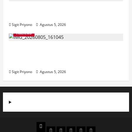
Aklamasi, Jumantoro Terpilih Jadi Ketua
DPC Projo Jember
Sigit Priyono
Agustus 5, 2026
Hotnews
Datang Sendirian, Waka Ombudsman
Jelaskan Maksud Kedatangannya ke
Jember
Sigit Priyono
Agustus 5, 2026
Beranda
Politik
Otomotif
Ekonomi
Sosial
tentang