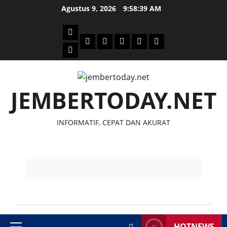
Skip
Agustus 9, 2026
9:58:39 AM
to
content
Beranda
Politik
Otomotif
Ekonomi
Sosial
tentang
News
Budaya
jember
today
JEMBERTODAY.NET
INFORMATIF, CEPAT DAN AKURAT
HOTNEWS