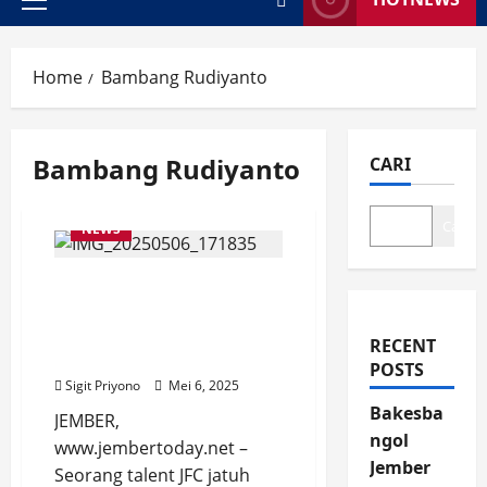
Primary
Menu
Home
Bambang Rudiyanto
Bambang Rudiyanto
CARI
Cari
NEWS
Lingga tak Pura-Pura
Terpeleset saat Perform di
Pembukaan TMMD ke-124
RECENT
Jember
POSTS
Sigit Priyono
Mei 6, 2025
Bakesba
JEMBER,
ngol
www.jembertoday.net –
Jember
Seorang talent JFC jatuh