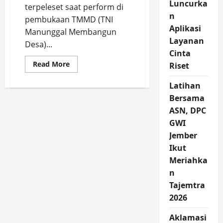
Luncurka
terpeleset saat perform di
n
pembukaan TMMD (TNI
Aplikasi
Manunggal Membangun
Layanan
Desa)...
Cinta
Read
Read More
Riset
more
about
Lingga
Latihan
tak
Bersama
Pura-
Pura
ASN, DPC
Terpeleset
saat
GWI
Perform
di
Jember
Pembukaan
TMMD
Ikut
ke-
Meriahka
124
Jember
n
Tajemtra
2026
Aklamasi