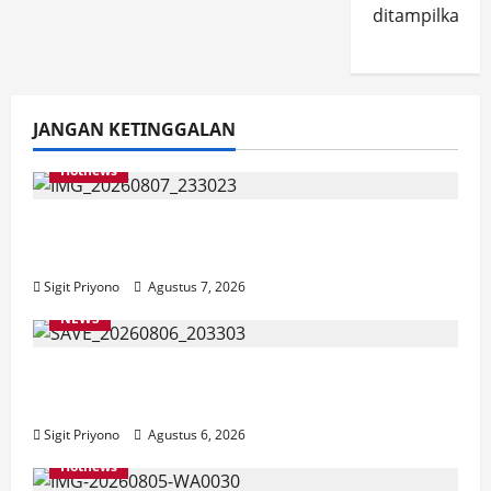
ditampilkan.
JANGAN KETINGGALAN
Hotnews
Bakesbangol Jember Luncurkan Aplikasi
Layanan Cinta Riset
Sigit Priyono
Agustus 7, 2026
NEWS
Latihan Bersama ASN, DPC GWI Jember
Ikut Meriahkan Tajemtra 2026
Sigit Priyono
Agustus 6, 2026
Hotnews