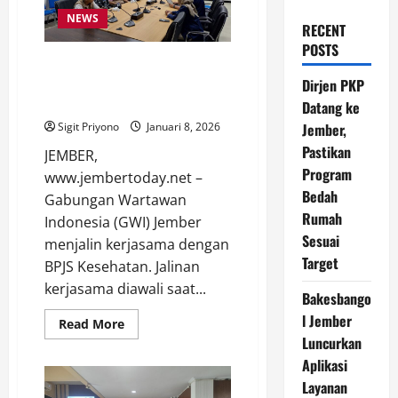
NEWS
RECENT
POSTS
Audiensi GWI Jember, Jalin
Kerjasama dengan BPJS
Dirjen PKP
Kesehatan
Datang ke
Sigit Priyono
Januari 8, 2026
Jember,
Pastikan
JEMBER,
Program
www.jembertoday.net –
Bedah
Gabungan Wartawan
Rumah
Indonesia (GWI) Jember
Sesuai
menjalin kerjasama dengan
Target
BPJS Kesehatan. Jalinan
kerjasama diawali saat...
Bakesbango
l Jember
Read
Read More
more
Luncurkan
about
Audiensi
Aplikasi
GWI
Jember,
Layanan
Jalin