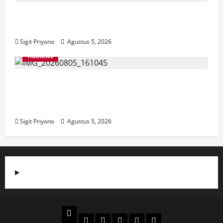
Aklamasi, Jumantoro Terpilih Jadi Ketua
DPC Projo Jember
Sigit Priyono
Agustus 5, 2026
Hotnews
Datang Sendirian, Waka Ombudsman
Jelaskan Maksud Kedatangannya ke
Jember
Sigit Priyono
Agustus 5, 2026
Beranda
Politik
Otomotif
Ekonomi
Sosial
tentang