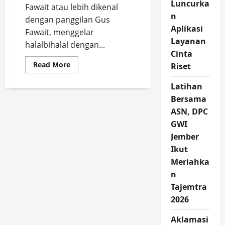
Luncurka
Fawait atau lebih dikenal
n
dengan panggilan Gus
Aplikasi
Fawait, menggelar
Layanan
halalbihalal dengan...
Cinta
Read
Read More
Riset
more
about
Rela
Latihan
Antri,
Bersama
Ratusan
ASN
ASN, DPC
Pemkab
Jember
GWI
Halalbihalal
dengan
Jember
Bupati
Fawait
Ikut
Meriahka
n
Tajemtra
2026
Aklamasi