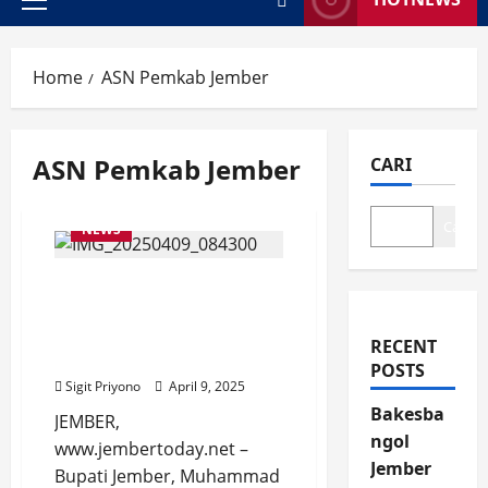
Primary
Menu
Home
ASN Pemkab Jember
ASN Pemkab Jember
CARI
Cari
NEWS
Rela Antri, Ratusan ASN
Pemkab Jember
Halalbihalal dengan
RECENT
Bupati Fawait
POSTS
Sigit Priyono
April 9, 2025
Bakesba
JEMBER,
ngol
www.jembertoday.net –
Jember
Bupati Jember, Muhammad