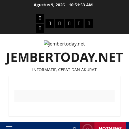
Skip
Agustus 9, 2026
10:51:54 AM
to
content
Beranda
Politik
Otomotif
Ekonomi
Sosial
tentang
News
Budaya
jember
today
JEMBERTODAY.NET
INFORMATIF, CEPAT DAN AKURAT
HOTNEWS