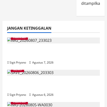
ditampilkan.
JANGAN KETINGGALAN
Hotnews
Bakesbangol Jember Luncurkan Aplikasi
Layanan Cinta Riset
Sigit Priyono
Agustus 7, 2026
NEWS
Latihan Bersama ASN, DPC GWI Jember
Ikut Meriahkan Tajemtra 2026
Sigit Priyono
Agustus 6, 2026
Hotnews