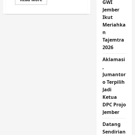
GWI
more
about
Jember
Apoteker
Bertamu
Ikut
di
Meriahka
Kelurahan
Gebang,
n
Edukasi
Warga
Tajemtra
Soal
Penyakit
2026
Tuberkulosis
Aklamasi
,
Jumantor
o Terpilih
Jadi
Ketua
DPC Projo
Jember
Datang
Sendirian