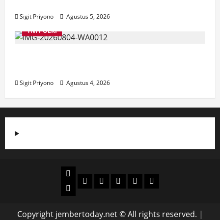
Jember
Sigit Priyono
Agustus 5, 2026
TNI POLRI
Suasana Baru Polres Jember di Awal
Kepemimpinan AKBP Alaiddin
Sigit Priyono
Agustus 4, 2026
Beranda
Politik
Otomotif
Ekonomi
Sosial
tentang
News
Budaya
jember
today
Copyright jembertoday.net © All rights reserved.
|