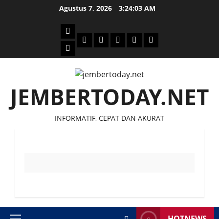
Skip
Agustus 7, 2026
3:24:03 AM
to
content
Beranda
Politik
Otomotif
Ekonomi
Sosial
tentang
News
Budaya
jember
today
JEMBERTODAY.NET
INFORMATIF, CEPAT DAN AKURAT
HOTNEWS