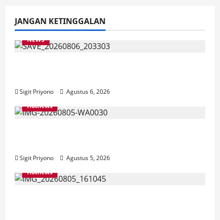
JANGAN KETINGGALAN
NEWS
Latihan Bersama ASN, DPC GWI Jember
Ikut Meriahkan Tajemtra 2026
Sigit Priyono
Agustus 6, 2026
Hotnews
Aklamasi, Jumantoro Terpilih Jadi Ketua
DPC Projo Jember
Sigit Priyono
Agustus 5, 2026
Hotnews
Datang Sendirian, Waka Ombudsman
Jelaskan Maksud Kedatangannya ke