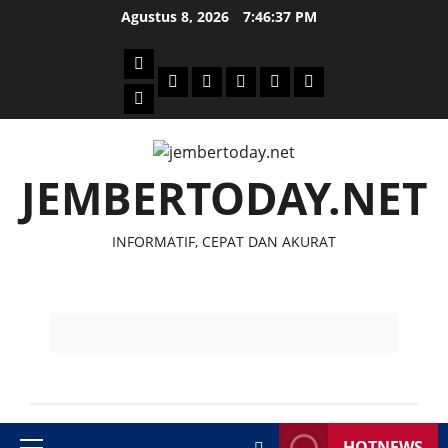
Skip
Agustus 8, 2026
7:46:37 PM
to
content
Beranda
Politik
Otomotif
Ekonomi
Sosial
tentang
News
Budaya
jember
today
JEMBERTODAY.NET
INFORMATIF, CEPAT DAN AKURAT
HOTNEWS