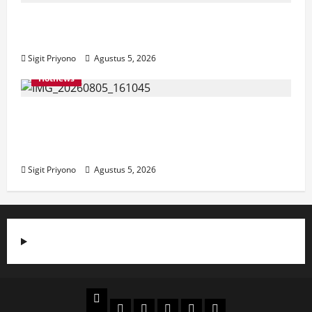
Aklamasi, Jumantoro Terpilih Jadi Ketua
DPC Projo Jember
Sigit Priyono
Agustus 5, 2026
Hotnews
Datang Sendirian, Waka Ombudsman
Jelaskan Maksud Kedatangannya ke
Jember
Sigit Priyono
Agustus 5, 2026
Beranda
Politik
Otomotif
Ekonomi
Sosial
tentang