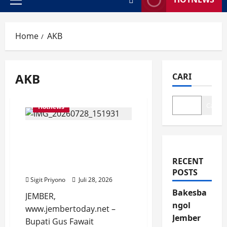
Primary
Menu
Home
AKB
AKB
CARI
Cari
Hotnews
Bupati Gus Fawait
Ingatkan Perempuan
Jember, Jangan Sampai
RECENT
Kebobolan!
POSTS
Sigit Priyono
Juli 28, 2026
Bakesba
JEMBER,
ngol
www.jembertoday.net –
Jember
Bupati Gus Fawait