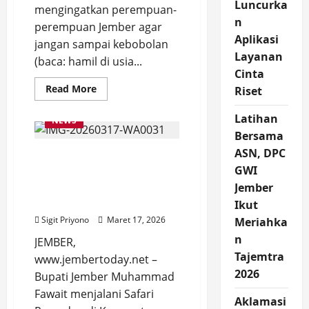
Luncurka
mengingatkan perempuan-
n
perempuan Jember agar
Aplikasi
jangan sampai kebobolan
Layanan
(baca: hamil di usia...
Cinta
Read
Read More
Riset
more
about
Bupati
Latihan
NEWS
Gus
Bersama
Fawait
Ingatkan
ASN, DPC
Safari Ramadan di
Perempuan
Jember,
GWI
Ledokombo, Bupati
Jangan
Sampai
Fawait Janji Naikkan
Jember
Kebobolan!
Honor Kader Posyandu
Ikut
Sigit Priyono
Maret 17, 2026
Meriahka
n
JEMBER,
Tajemtra
www.jembertoday.net –
2026
Bupati Jember Muhammad
Fawait menjalani Safari
Aklamasi