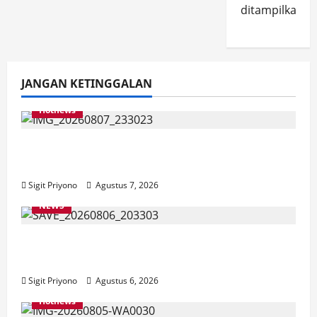
ditampilkan.
JANGAN KETINGGALAN
Hotnews
Bakesbangol Jember Luncurkan Aplikasi
Layanan Cinta Riset
Sigit Priyono
Agustus 7, 2026
NEWS
Latihan Bersama ASN, DPC GWI Jember
Ikut Meriahkan Tajemtra 2026
Sigit Priyono
Agustus 6, 2026
Hotnews