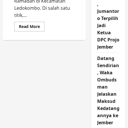
Ramadan di Kecamatan
,
Ledokombo. Di salah satu
Jumantor
titik,...
o Terpilih
Jadi
Read
Read More
more
Ketua
about
Safari
DPC Projo
Ramadan
di
Jember
Ledokombo,
Bupati
Datang
Fawait
Janji
Sendirian
Naikkan
Honor
, Waka
Kader
Posyandu
Ombuds
man
Jelaskan
Maksud
Kedatang
annya ke
Jember