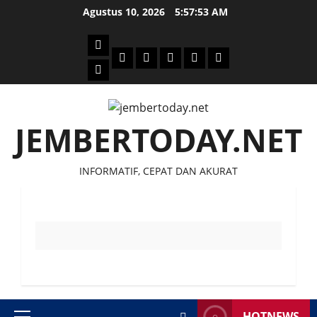
Skip
Agustus 10, 2026
5:57:54 AM
to
content
Beranda
Politik
Otomotif
Ekonomi
Sosial
tentang
News
Budaya
jember
today
JEMBERTODAY.NET
INFORMATIF, CEPAT DAN AKURAT
HOTNEWS