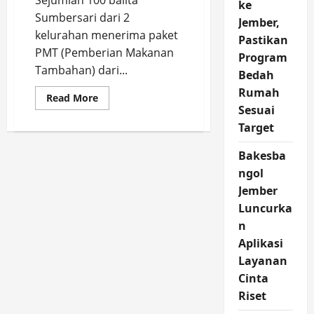
Sejumlah 100 balita
ke
Sumbersari dari 2
Jember,
kelurahan menerima paket
Pastikan
PMT (Pemberian Makanan
Program
Tambahan) dari...
Bedah
Rumah
Read
Read More
more
Sesuai
about
100
Target
Balita
Sumbersari
Bakesba
Terima
PMT
ngol
dari
Alfamart
Jember
Sahabat
Posyandu
Luncurka
n
Aplikasi
Layanan
Cinta
Riset