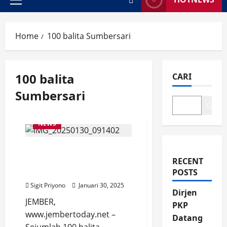
Primary
Menu
Home
100 balita Sumbersari
100 balita
CARI
Sumbersari
Cari
NEWS
100 Balita Sumbersari
Terima PMT dari Alfamart
RECENT
Sahabat Posyandu
POSTS
Sigit Priyono
Januari 30, 2025
Dirjen
JEMBER,
PKP
www.jembertoday.net –
Datang