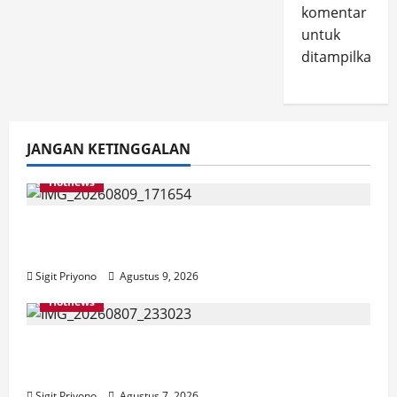
komentar
untuk
ditampilkan.
JANGAN KETINGGALAN
Hotnews
Dirjen PKP Datang ke Jember, Pastikan
Program Bedah Rumah Sesuai Target
Sigit Priyono
Agustus 9, 2026
Hotnews
Bakesbangol Jember Luncurkan Aplikasi
Layanan Cinta Riset
Sigit Priyono
Agustus 7, 2026