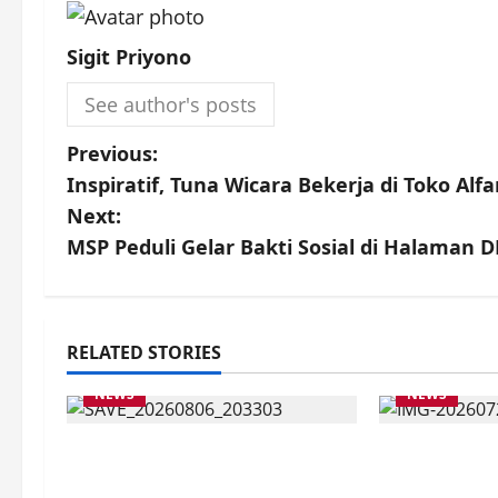
Sigit Priyono
See author's posts
P
Previous:
Inspiratif, Tuna Wicara Bekerja di Toko Al
o
Next:
s
MSP Peduli Gelar Bakti Sosial di Halaman 
t
n
RELATED STORIES
a
NEWS
NEWS
v
Latihan Bersama ASN, DPC
DATA AKUR
i
GWI Jember Ikut Meriahkan
TEPAT, MAH