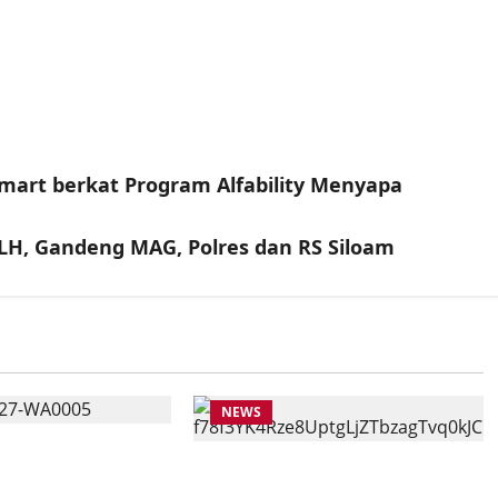
famart berkat Program Alfability Menyapa
DLH, Gandeng MAG, Polres dan RS Siloam
NEWS
AT BANTUAN
Anggota Komisi VII DPR RI
ASISWA KKN